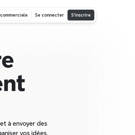
 commerciale
Se connecter
S’inscrire
e 
nt 
et à envoyer des 
aniser vos idées, 