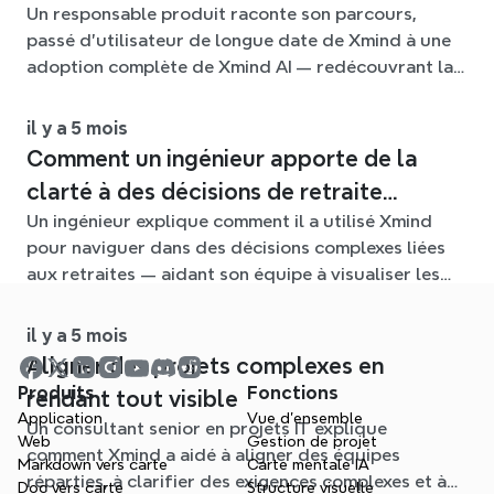
Un responsable produit raconte son parcours,
reconstruit son processus de réflexion
passé d’utilisateur de longue date de Xmind à une
avec Xmind AI
adoption complète de Xmind AI — redécouvrant la
pensée structurée, favorisant la collaboration en
équipe et relevant le défi croissant d’organiser les
il y a 5 mois
idées à grande échelle.
Comment un ingénieur apporte de la
clarté à des décisions de retraite
Un ingénieur explique comment il a utilisé Xmind
complexes
pour naviguer dans des décisions complexes liées
aux retraites — aidant son équipe à visualiser les
options, à aligner les discussions et à apporter de la
clarté à un problème autrement accablant.
il y a 5 mois
Aligner des projets complexes en
Produits
Fonctions
rendant tout visible
Application
Vue d'ensemble
Un consultant senior en projets IT explique
Web
Gestion de projet
comment Xmind a aidé à aligner des équipes
Markdown vers carte
Carte mentale IA
réparties, à clarifier des exigences complexes et à
Doc vers carte
Structure visuelle