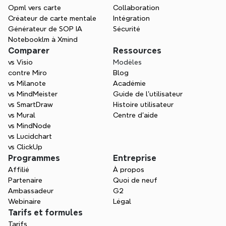
transformer la confusion en une compréhension
Opml vers carte
Collaboration
partagée dans des projets critiques.
Créateur de carte mentale
Intégration
Générateur de SOP IA
Sécurité
Notebooklm à Xmind
Comparer
Ressources
vs Visio
Modèles
contre Miro
Blog
vs Milanote
Académie
vs MindMeister
Guide de l’utilisateur
vs SmartDraw
Histoire utilisateur
vs Mural
Centre d'aide
vs MindNode
vs Lucidchart
vs ClickUp
Programmes
Entreprise
Affilié
À propos
Partenaire
Quoi de neuf
Ambassadeur
G2
Webinaire
Légal
Tarifs et formules
Tarifs