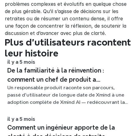
problèmes complexes et évolutifs en quelque chose 
de plus gérable. Qu’il s’agisse de décisions sur les 
retraites ou de résumer un contenu dense, il offre 
une façon de concentrer la réflexion, de soutenir la 
discussion et d’avancer avec plus de clarté.
Plus d'utilisateurs racontent 
leur histoire
il y a 5 mois
De la familiarité à la réinvention :
comment un chef de produit a
Un responsable produit raconte son parcours,
reconstruit son processus de réflexion
passé d’utilisateur de longue date de Xmind à une
avec Xmind AI
adoption complète de Xmind AI — redécouvrant la
pensée structurée, favorisant la collaboration en
équipe et relevant le défi croissant d’organiser les
il y a 5 mois
idées à grande échelle.
Comment un ingénieur apporte de la