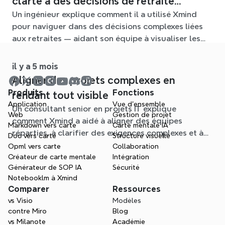
clarté à des décisions de retraite
Un ingénieur explique comment il a utilisé Xmind
complexes
pour naviguer dans des décisions complexes liées
aux retraites — aidant son équipe à visualiser les
options, à aligner les discussions et à apporter de la
clarté à un problème autrement accablant.
il y a 5 mois
Aligner des projets complexes en
Produits
Fonctions
rendant tout visible
Application
Vue d'ensemble
Un consultant senior en projets IT explique
Web
Gestion de projet
comment Xmind a aidé à aligner des équipes
Markdown vers carte
Carte mentale IA
réparties, à clarifier des exigences complexes et à
Doc vers carte
Structure visuelle
transformer la confusion en une compréhension
Opml vers carte
Collaboration
partagée dans des projets critiques.
Créateur de carte mentale
Intégration
Générateur de SOP IA
Sécurité
Notebooklm à Xmind
Comparer
Ressources
vs Visio
Modèles
contre Miro
Blog
vs Milanote
Académie