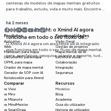
centenas de modelos de mapas mentais gratuitos
para trabalho, estudo, vida e muito mais. Encontre o
ponto de partida ideal e evite a página em branco.
há 2 meses
Do input ao insight: o Xmind AI agora
Produtos
Funcionalidades
funciona em todo o seu fluxo de
Aplicativo
Visão Geral
O Xmind AI é agora um assistente de IA integrado
trabalho de mapas mentais
Web
Gestão de projetos
que funciona em todo o seu fluxo de mapa mental:
Markdown para mapa
Mapa mental de IA
gere, aperfeiçoe, pesquise, planeie e exporte, tudo
Documento para mapa
Estrutura visual
sem sair do seu Mapa.
OPML para mapa
Colaboração
Criador de mapa mental
Integração
Gerador de SOP com IA
Segurança
Notebooklm para Xmind
Comparar
Recursos
vs Visio
Modelos
vs Miro
Blog
vs Milanote
Academia
vs MindMeister
Guia do utilizador
vs SmartDraw
História de utilizador