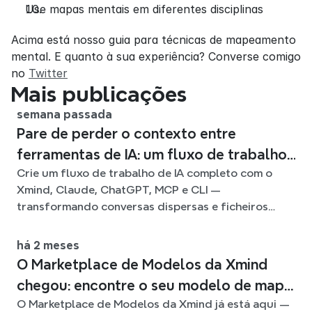
Use mapas mentais em diferentes disciplinas
Acima está nosso guia para técnicas de mapeamento 
mental. E quanto à sua experiência? Converse comigo 
no 
Twitter
Mais publicações
semana passada
Pare de perder o contexto entre
ferramentas de IA: um fluxo de trabalho
Crie um fluxo de trabalho de IA completo com o
ligado com o Xmind
Xmind, Claude, ChatGPT, MCP e CLI —
transformando conversas dispersas e ficheiros
fonte em mapas mentais claros e editáveis.
há 2 meses
O Marketplace de Modelos da Xmind
chegou: encontre o seu modelo de mapa
O Marketplace de Modelos da Xmind já está aqui —
mental para qualquer situação