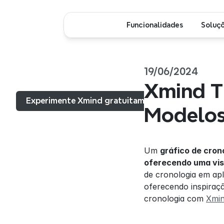
Funcionalidades
Soluç
19/06/2024
Menu...
Xmind Ti
Experimente Xmind gratuitamente
Modelo
Um 
gráfico de cron
oferecendo uma vis
de cronologia em apl
oferecendo inspiraçã
cronologia com 
Xmi