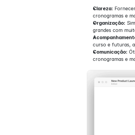
Clareza:
 Fornecem
cronogramas e ma
Organização:
 Sim
grandes com muita
Acompanhamento
curso e futuras, 
Comunicação:
 Ót
cronogramas e ma