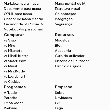
Markdown para mapa
Mapa mental de IA
Documento para mapa
Estrutura visual
OPML para mapa
Colaboração
Criador de mapa mental
Integração
Gerador de SOP com IA
Segurança
Notebooklm para Xmind
Comparar
Recursos
vs Visio
Modelos
vs Miro
Blog
vs Milanote
Academia
vs MindMeister
Guia do utilizador
vs SmartDraw
História de utilizador
vs Mural
Centro de ajuda
vs MindNode
vs Lucidchart
vs ClickUp
Programas
Empresa
Afiliado
Sobre
Parceiro
Novidades
Embaixador
G2
Webinar
Legal