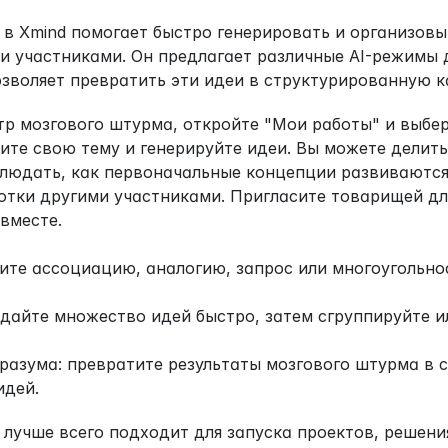
в Xmind помогает быстро генерировать и организовыв
ми участниками. Он предлагает различные AI-режимы д
зволяет превратить эти идеи в структурированную к
р мозгового штурма, откройте "Мои работы" и выбер
ите свою тему и генерируйте идеи. Вы можете делить
людать, как первоначальные концепции развиваются 
отки другими участниками. Пригласите товарищей для
вместе.
ите ассоциацию, аналогию, запрос или многоугольнос
здайте множество идей быстро, затем сгруппируйте и
 разума: превратите результаты мозгового штурма в 
идей.
лучше всего подходит для запуска проектов, решения