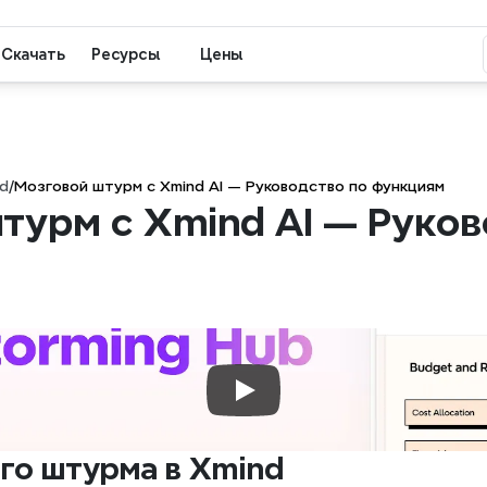
Скачать
Ресурсы
Цены
d
/
Мозговой штурм с Xmind AI — Руководство по функциям
турм с Xmind AI — Руков
го штурма в Xmind