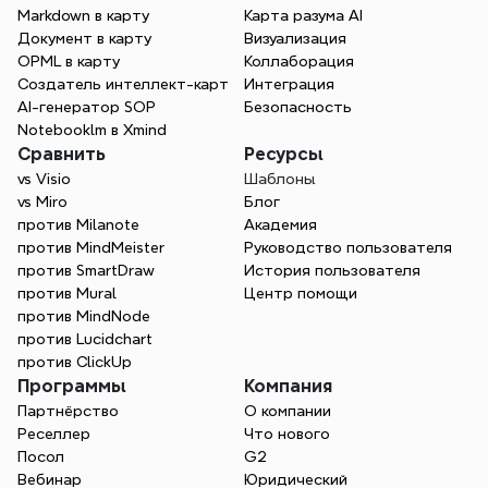
Markdown в карту
Карта разума AI
Документ в карту
Визуализация
OPML в карту
Коллаборация
Создатель интеллект-карт
Интеграция
AI-генератор SOP
Безопасность
Notebooklm в Xmind
Сравнить
Ресурсы
vs Visio
Шаблоны
vs Miro
Блог
против Milanote
Академия
против MindMeister
Руководство пользователя
против SmartDraw
История пользователя
против Mural
Центр помощи
против MindNode
против Lucidchart
против ClickUp
Программы
Компания
Партнёрство
О компании
Реселлер
Что нового
Посол
G2
Вебинар
Юридический