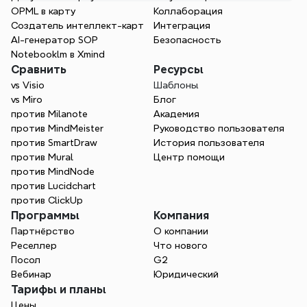
OPML в карту
Коллаборация
Создатель интеллект-карт
Интеграция
AI-генератор SOP
Безопасность
Notebooklm в Xmind
Сравнить
Ресурсы
vs Visio
Шаблоны
vs Miro
Блог
против Milanote
Академия
против MindMeister
Руководство пользователя
против SmartDraw
История пользователя
против Mural
Центр помощи
против MindNode
против Lucidchart
против ClickUp
Программы
Компания
Партнёрство
О компании
Реселлер
Что нового
Посол
G2
Вебинар
Юридический
Тарифы и планы
Цены