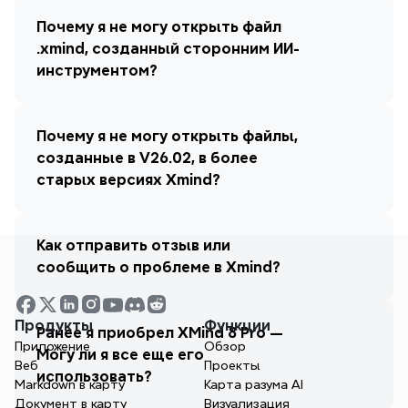
Почему я не могу открыть файл 
.xmind, созданный сторонним ИИ-
инструментом?
Почему я не могу открыть файлы, 
созданные в V26.02, в более 
старых версиях Xmind?
Как отправить отзыв или 
сообщить о проблеме в Xmind?
Продукты
Функции
Ранее я приобрел XMind 8 Pro — 
Приложение
Обзор
Могу ли я все еще его 
Веб
Проекты
использовать?
Markdown в карту
Карта разума AI
Документ в карту
Визуализация