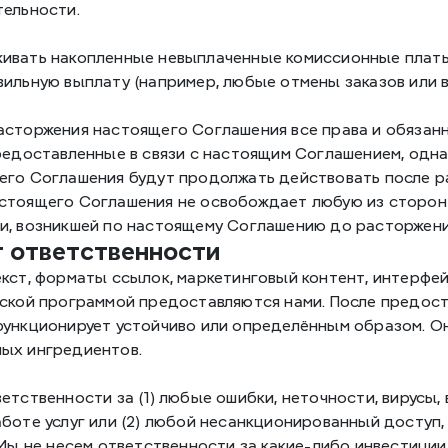
тельности.
ивать накопленные невыплаченные комиссионные платы 
вильную выплату (например, любые отмены заказов или в
асторжения настоящего Соглашения все права и обязанн
редоставленные в связи с настоящим Соглашением, одна
его Соглашения будут продолжать действовать после ра
стоящего Соглашения не освобождает любую из сторон 
и, возникшей по настоящему Соглашению до расторжени
от ответственности
екст, форматы ссылок, маркетинговый контент, интерфе
ской программой предоставляются нами. После предостав
функционирует устойчиво или определённым образом. Он
ых ингредиентов.
етственности за (1) любые ошибки, неточности, вирусы
боте услуг или (2) любой несанкционированный доступ, 
 Мы не несем ответственности за какие-либо инвестиции