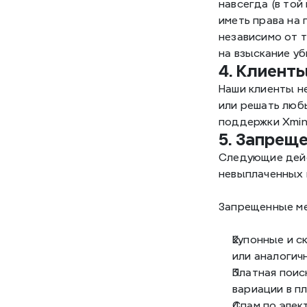
навсегда (в той
иметь права на 
независимо от т
на взыскание уб
4. Клиент
Наши клиенты не
или решать люб
поддержки Xmin
5. Запрещ
Следующие дейс
невыплаченных 
Запрещенные м
Купонные и с
или аналогич
Платная поиск
вариации в пл
Спам по элек