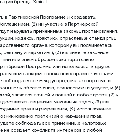
тации бренда Xmind
ть в Партнёрской Программе и создавать, 
глашением, (2) ни участие в Партнёрской 
удут нарушать применимые законы, постановления, 
укции, кодексы практики, отраслевые стандарты, 
арственного органа, которому вы подчиняетесь 
рекламу и маркетинг), (3) вы имеете законное 
етним или иным образом законодательно 
Партнёрской Программе или использовать другие 
раны или санкций, наложенных правительствами 
те соблюдать все международные экспортные и 
ммному обеспечению, технологиям и услугам, и (6) 
й, является точной и полной в любое время. (7) у 
оставлять лицензии, указанные здесь; (8) ваш 
одимые права и разрешения; (9) использование 
озникновению претензий о нарушении прав, 
 будете соблюдать все применимые налоговые 
ме не создает конфликта интересов с любой 