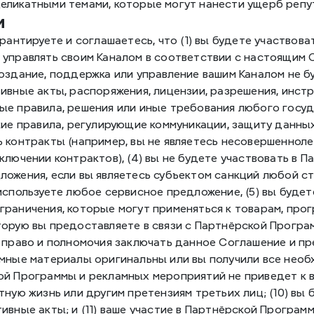
еликатными темами, которые могут нанести ущерб репу
и
арантируете и соглашаетесь, что (1) вы будете участвова
управлять своим Каналом в соответствии с настоящим Со
оздание, поддержка или управление вашим Каналом не б
ивные акты, распоряжения, лицензии, разрешения, инстр
ые правила, решения или иные требования любого госуд
кие правила, регулирующие коммуникации, защиту данных, 
ь контракты (например, вы не являетесь несовершеннол
ключении контрактов), (4) вы не будете участвовать в 
ожения, если вы являетесь субъектом санкций любой ст
используете любое сервисное предложение, (5) вы буде
раничения, которые могут применяться к товарам, програ
орую вы предоставляете в связи с Партнёрской Программо
 право и полномочия заключать данное Соглашение и пред
мные материалы оригинальны или вы получили все необх
ой Программы и рекламных мероприятий не приведет к в
тную жизнь или другим претензиям третьих лиц; (10) вы
ивные акты; и (11) ваше участие в Партнёрской Програм