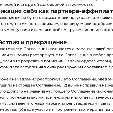
мической или другой договорной зависимостью.
фикация себя как партнера-аффилиа
ешения вы не будете искажать или преукрашивать наши о
о том, что мы поддерживаем, спонсируем или одобряем 
ть между нами и вами или любым другим лицом или орга
ействия и прекращение
настоящего Соглашения начинается с момента вашей рег
 или мы можем расторгнуть это Соглашение в любое врем
д, если это разрешено применимым законодательством),
этом дата вступления в силу расторжения составляет 7
можем немедленно расторгнуть это Соглашение, уведомив
ушили настоящее Соглашение, (2) вы не исправили наруш
го другого нарушения настоящего Соглашения (включая л
ся с потенциальными претензиями или ответственностью
) мы считаем, что наша марка или репутация могут быть 
ерства; (5) ваше участие в Программе партнерства исп