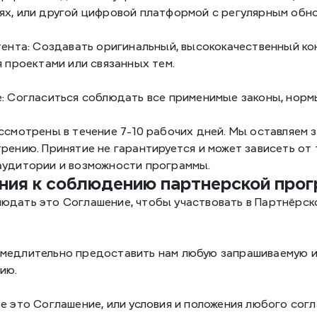
ях, или другой цифровой платформой с регулярным обно
тента: Создавать оригинальный, высококачественный ко
я проектами или связанных тем.
е: Согласиться соблюдать все применимые законы, норм
ссмотрены в течение 7-10 рабочих дней. Мы оставляем з
рению. Принятие не гарантируется и может зависеть от т
аудитории и возможности программы.
ания к соблюдению партнерской про
юдать это Соглашение, чтобы участвовать в Партнёрско
медлительно предоставить нам любую запрашиваемую и
ию. 
е это Соглашение, или условия и положения любого согл