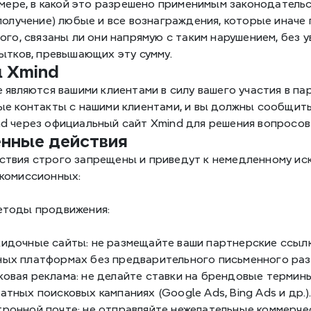
 мере, в какой это разрешено применимым законодательст
получение) любые и все вознаграждения, которые иначе 
ого, связаны ли они напрямую с таким нарушением, без 
ытков, превышающих эту сумму.
ы Xmind
 являются вашими клиентами в силу вашего участия в п
ые контакты с нашими клиентами, и вы должны сообщить,
d через официальный сайт Xmind для решения вопросов
енные действия
твия строго запрещены и приведут к немедленному иск
комиссионных:
етоды продвижения:
кидочные сайты: не размещайте ваши партнерские ссылк
ных платформах без предварительного письменного раз
овая реклама: не делайте ставки на брендовые термины X
атных поисковых кампаниях (Google Ads, Bing Ads и др.)
тронной почте: не отправляйте нежелательные коммерчес