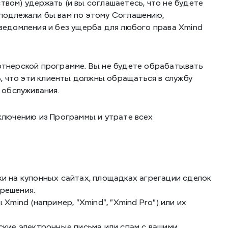
вом) удержать (и вы соглашаетесь, что не будете 
подлежали бы вам по этому Соглашению, 
уведомления и без ущерба для любого права Xmind 
артнерской программе. Вы не будете обрабатывать 
 что эти клиенты должны обращаться в службу 
 обслуживания.
лючению из Программы и утрате всех 
и на купонных сайтах, площадках агрегации сделок 
решения.
mind (например, "Xmind", "Xmind Pro") или их 
.
кие электронные письма или спам с вашими 