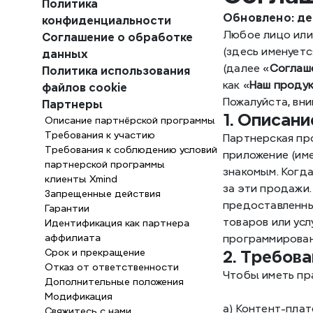
Политика 
Обновлено: де
конфиденциальности
Любое лицо или 
Соглашение о обработке 
(здесь именуетс
данных
(далее «
Соглаш
Политика использования 
как «
Наш проду
файлов cookie
Пожалуйста, вни
Партнеры
1. Описан
Описание партнёрской программы
Требования к участию
Партнерская пр
Требования к соблюдению условий 
приложение (име
партнерской программы
знакомым. Когд
клиенты Xmind
за эти продажи.
Запрещенные действия
предоставленны
Гарантии
товаров или усл
Идентификация как партнера 
аффилиата
программирован
Срок и прекращение
2. Требов
Отказ от ответственности
Чтобы иметь пра
Дополнительные положения
Модификация
a) Контент-плат
Свяжитесь с нами