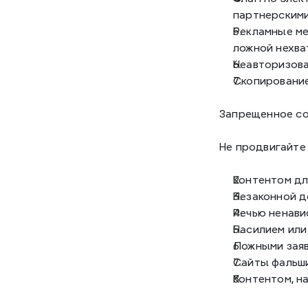
партнерскими
Рекламные ме
ложной нехва
Неавторизова
Скопирование
Запрещенное со
Не продвигайте 
Контентом дл
Незаконной д
Речью ненави
Насилием или
Ложными заяв
Сайты фальш
Контентом, н