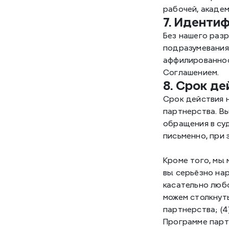
рабочей, акаде
7. Иденти
Без нашего разр
подразумевания 
аффилированнос
Соглашением.
8. Срок д
Срок действия 
партнерства. Вы
обращения в су
письменно, при 
Кроме того, мы 
вы серьёзно нар
касательно любо
можем столкнуть
партнерства; (4
Программе партн