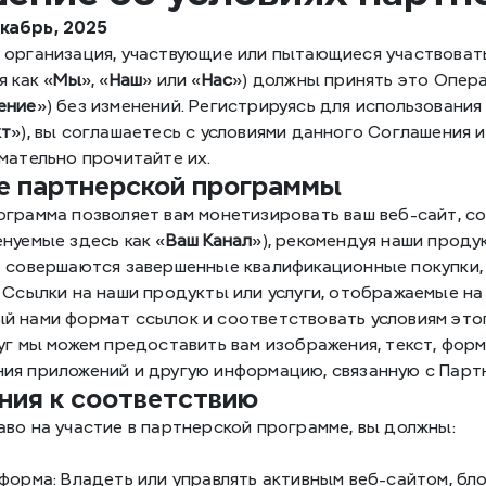
кабрь, 2025
организация, участвующие или пытающиеся участвовать 
я как «
Мы
», «
Наш
» или «
Нас
») должны принять это Опер
ение
») без изменений. Регистрируясь для использования
кт
»), вы соглашаетесь с условиями данного Соглашения и
мательно прочитайте их.
ие партнерской программы
ограмма позволяет вам монетизировать ваш веб-сайт, с
нуемые здесь как «
Ваш Канал
»), рекомендуя наши проду
а совершаются завершенные квалификационные покупки,
 Ссылки на наши продукты или услуги, отображаемые на
й нами формат ссылок и соответствовать условиям этог
уг мы можем предоставить вам изображения, текст, фор
ия приложений и другую информацию, связанную с Парт
ания к соответствию
во на участие в партнерской программе, вы должны:
форма: Владеть или управлять активным веб-сайтом, бло