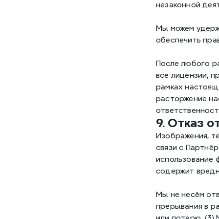
незаконной дея
Мы можем удерж
обеспечить пра
После любого р
все лицензии, п
рамках настоящ
расторжение на
ответственност
9. Отказ 
Изображения, т
связи с Партнёр
использование 
содержит вредн
Мы не несём отв
прерывания в ра
или потерю. (3)