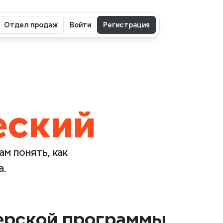
Отдел продаж
Войти
Регистрация
еский
 понять, как 
а.
нерской программы