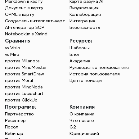
Markdown в карту
Карта разума AI
Документ в карту
Визуализация
OPML в карту
Коллаборация
Создатель интеллект-карт
Интеграция
AI-генератор SOP
Безопасность
Notebooklm в Xmind
Сравнить
Ресурсы
vs Visio
Шаблоны
vs Miro
Блог
против Milanote
Академия
против MindMeister
Руководство пользователя
против SmartDraw
История пользователя
против Mural
Центр помощи
против MindNode
против Lucidchart
против ClickUp
Программы
Компания
Партнёрство
О компании
Реселлер
Что нового
Посол
G2
Вебинар
Юридический