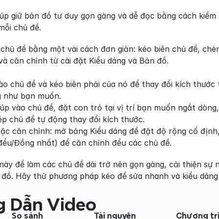
iúp giữ bản đồ tư duy gọn gàng và dễ đọc bằng cách kiểm
mỗi chủ đề.
 chủ đề bằng một vài cách đơn giản: kéo biên chủ đề, chè
à căn chỉnh từ cài đặt Kiểu dáng và Bản đồ.
ào chủ đề và kéo biên phải của nó để thay đổi kích thước 
g như bạn muốn.
p vào chủ đề, đặt con trỏ tại vị trí bạn muốn ngắt dòng,
p chủ đề tự động thay đổi kích thước.
oặc căn chỉnh: mở bảng Kiểu dáng để đặt độ rộng cố định
đều/Đồng nhất) để căn chỉnh đều các chủ đề.
y để làm các chủ đề dài trở nên gọn gàng, cải thiện sự n
 đồ. Hãy thử phương pháp kéo để sửa nhanh và kiểu dáng 
 Dẫn Video
So sánh
Tài nguyên
Chương tr