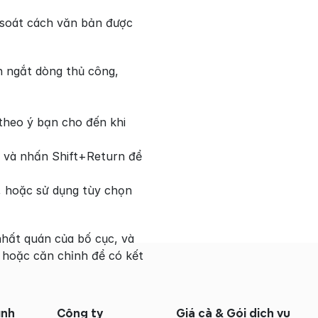
 soát cách văn bản được 
n ngắt dòng thủ công, 
theo ý bạn cho đến khi 
 và nhấn Shift+Return để 
, hoặc sử dụng tùy chọn 
hất quán của bố cục, và 
hoặc căn chỉnh để có kết 
ình
Công ty
Giá cả & Gói dịch vụ