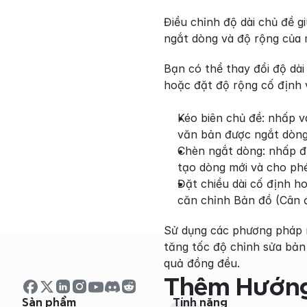
Điều chỉnh độ dài chủ đề g
ngắt dòng và độ rộng của 
Bạn có thể thay đổi độ dài
hoặc đặt độ rộng cố định v
Kéo biên chủ đề: nhấp v
văn bản được ngắt dòn
Chèn ngắt dòng: nhấp đú
tạo dòng mới và cho phé
Đặt chiều dài cố định h
căn chỉnh Bản đồ (Cân 
Sử dụng các phương pháp nà
tăng tốc độ chỉnh sửa bản
quả đồng đều.
Thêm Hướng
Sản phẩm
Tính năng