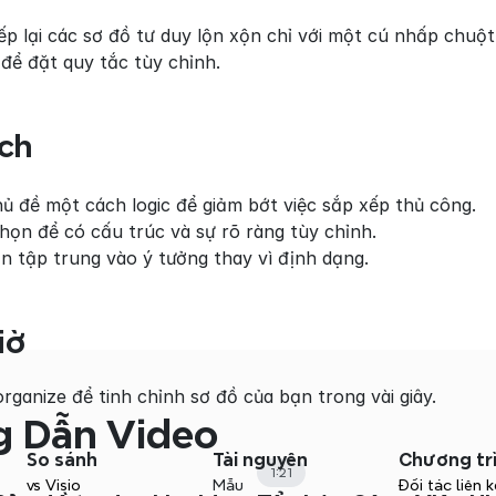
p lại các sơ đồ tư duy lộn xộn chỉ với một cú nhấp chuột
ể đặt quy tắc tùy chỉnh.
ích
 đề một cách logic để giảm bớt việc sắp xếp thủ công.
ọn để có cấu trúc và sự rõ ràng tùy chỉnh.
ạn tập trung vào ý tưởng thay vì định dạng.
iờ
ganize để tinh chỉnh sơ đồ của bạn trong vài giây.
 Dẫn Video
So sánh
Tài nguyên
Chương tr
1:21
vs Visio
Mẫu
Đối tác liên k