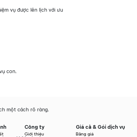
m vụ được lên lịch với ưu 
vụ con.
h một cách rõ ràng.
ình
Công ty
Giá cả & Gói dịch vụ
ết
Giới thiệu
Bảng giá