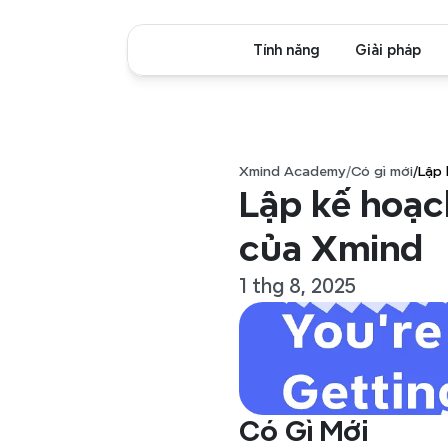
Tính năng
Giải pháp
Xmind Academy
/
Có gì mới
/
Lập 
Lập kế hoạc
của Xmind
1 thg 8, 2025
Có Gì Mới