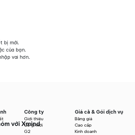
t bị mới.
ệc của bạn.
nhập vai hơn.
ình
Công ty
Giá cả & Gói dịch vụ
ết
Giới thiệu
Bảng giá
hóm với Xmind
Có gì mới
Cao cấp
G2
Kinh doanh