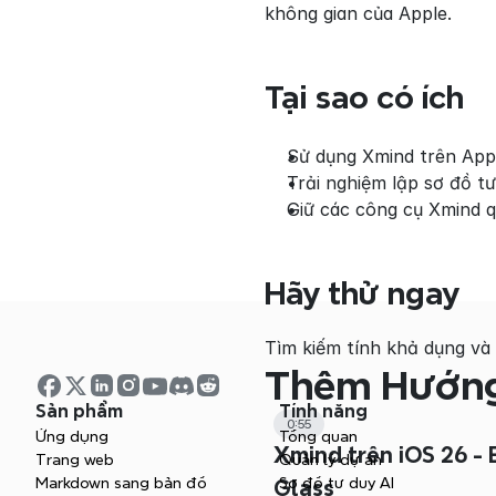
không gian của Apple.
Tại sao có ích
Sử dụng Xmind trên Apple
Trải nghiệm lập sơ đồ t
Giữ các công cụ Xmind q
Hãy thử ngay
Tìm kiếm tính khả dụng và 
Thêm Hướng
Sản phẩm
Tính năng
0:55
Ứng dụng
Tổng quan
Xmind trên iOS 26 - 
Trang web
Quản lý dự án
Markdown sang bản đồ
Sơ đồ tư duy AI
Glass