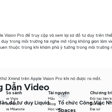
 Vision Pro để truy cập và xem lại sơ đồ tư duy trên thiế
ư duy trong môi trường tai nghe mở rộng không gian làm vi
uen thuộc trong khi khám phá ý tưởng trong môi trường 
thử Xmind trên Apple Vision Pro khi nó được ra mắt.
 Dẫn Video
So sánh
Tài nguyên
Chương tr
1:21
vs Visio
Mẫu
Đối tác liên k
Bản đồ tư duy Liquid
Tổ chức Công Việc N
vs Miro
Blog
Đối tác
vs Milanote
Học viện
Đại sứ
Spaces