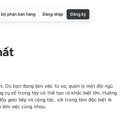
i bộ phận bán hàng
Đăng nhập
Đăng ký
ất 
. Dù bạn đang làm việc từ xa, quản lý một đội ngũ 
g cụ số trong tay có thể tạo ra khác biệt lớn. Hướng 
dẫn toàn diện này sẽ khám phá các tài nguyên trực tuyến tốt nhất giúp thúc đẩy giao tiếp và cộng tác, với trọng tâm đặc biệt là 
m làm việc cùng nhau.