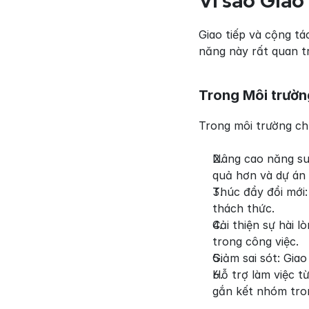
Vì sao Giao
Giao tiếp và cộng tá
năng này rất quan t
Trong Môi trườn
Trong môi trường chu
Nâng cao năng suấ
quả hơn và dự án t
Thúc đẩy đổi mới:
thách thức.
Cải thiện sự hài l
trong công việc.
Giảm sai sót: Giao
Hỗ trợ làm việc t
gắn kết nhóm tron