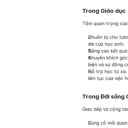
Trong Giáo dục
Tầm quan trọng của 
Chuẩn bị cho tươn
dài của học sinh.
Nâng cao kết quả 
Khuyến khích góc 
biện và sự đồng c
Hỗ trợ học từ xa:
liên tục của việc h
Trong Đời sống 
Giao tiếp và cộng tá
Củng cố mối quan 