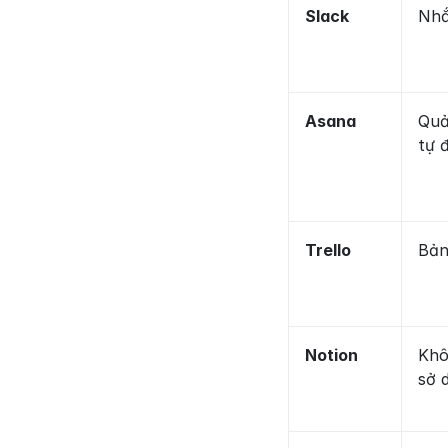
Slack
Nhắ
Asana
Quả
tự 
Trello
Bản
Notion
Khô
sở d