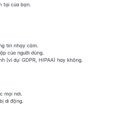
 tại của bạn.
g tin nhạy cảm.
cập của người dùng.
nh (ví dụ: GDPR, HIPAA) hay không.
c mọi nơi.
ị di động.