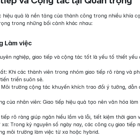
 tiếp và Cộng tác lại Quan trọng
c hiệu quả là nền tảng của thành công trong nhiều khía cạ
rọng trong những bối cảnh khác nhau:
g Làm việc
yên nghiệp, giao tiếp và cộng tác tốt là yếu tố thiết yếu 
t: Khi các thành viên trong nhóm giao tiếp rõ ràng và ph
iến triển suôn sẻ.
 Môi trường cộng tác khuyến khích trao đổi ý tưởng, dẫn đ
òng của nhân viên: Giao tiếp hiệu quả tạo nên văn hóa làm 
 tiếp rõ ràng giúp ngăn hiểu lầm và lỗi, tiết kiệm thời gian
ừ xa: Trong kỷ nguyên số ngày nay, các công cụ giao tiếp 
g môi trường làm việc từ xa hoặc hybrid.