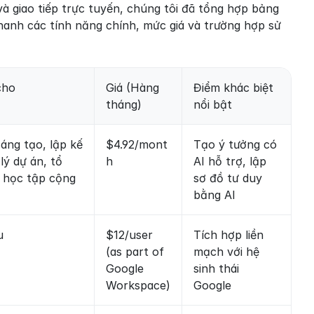
à giao tiếp trực tuyến, chúng tôi đã tổng hợp bảng 
anh các tính năng chính, mức giá và trường hợp sử 
cho
Giá (Hàng 
Điểm khác biệt 
tháng)
nổi bật
áng tạo, lập kế 
$4.92/mont
Tạo ý tưởng có 
ý dự án, tổ 
h
AI hỗ trợ, lập 
 học tập cộng 
sơ đồ tư duy 
bằng AI
u
$12/user 
Tích hợp liền 
(as part of 
mạch với hệ 
Google 
sinh thái 
Workspace)
Google