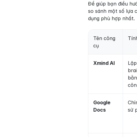
Để giúp bạn điều hướ
so sánh một số lựa 
dụng phù hợp nhất.
Tên công 
Tín
cụ
Xmind AI
Lập
bra
bằn
côn
Google 
Chỉn
Docs
sử 