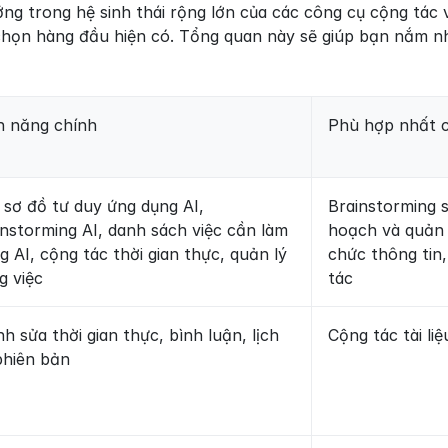
ng trong hệ sinh thái rộng lớn của các công cụ cộng tác v
chọn hàng đầu hiện có. Tổng quan này sẽ giúp bạn nắm nh
h năng chính
Phù hợp nhất 
 sơ đồ tư duy ứng dụng AI, 
Brainstorming s
instorming AI, danh sách việc cần làm 
hoạch và quản l
g AI, cộng tác thời gian thực, quản lý 
chức thông tin,
g việc
tác
h sửa thời gian thực, bình luận, lịch 
Cộng tác tài liệ
phiên bản