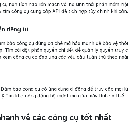
 cụ nên tích hợp liền mạch với hệ sinh thái phần mềm hiện
 tìm công cụ cung cấp API để tích hợp tùy chỉnh khi cần.
n riêng tư
Đảm bảo công cụ dùng cơ chế mã hóa mạnh để bảo vệ thôn
p: Tìm cài đặt phân quyền chi tiết để quản lý quyền truy 
a xem công cụ có đáp ứng các yêu cầu tuân thủ theo ngà
 Đảm bảo công cụ có ứng dụng di động để truy cập mọi lú
bị: Tìm khả năng đồng bộ mượt mà giữa máy tính và thiết b
hanh về các công cụ tốt nhất