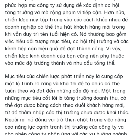
phức hợp mà công ty sử dụng để xác định cơ hội 
tăng trưởng và mở rộng phạm vi tiếp cận. Hơn nữa, 
chiến lược này tập trung vào các cách khác nhau để 
doanh nghiệp có thể thu hút khách hàng mới trong 
khi vẫn duy trì tên tuổi hiện có. Nó thường bao gồm 
việc hiểu đối tượng mục tiêu, cơ hội thị trường và các 
kênh tiếp cận hiệu quả để đạt thành công. Vì vậy, 
chiến lược kinh doanh của bạn cũng nên phụ thuộc 
vào mức độ trưởng thành và nhu cầu tổng thể.
Mục tiêu của chiến lược phát triển này là cung cấp 
một lộ trình rõ ràng và khả thi để tổ chức có thể 
tuân theo và đạt đến những cấp độ mới. Một trong 
những mục tiêu cốt lõi là tăng trưởng doanh thu, có 
thể đạt được bằng cách theo đuổi khách hàng mới, 
từ đó thâm nhập các thị trường chưa được khai thác. 
Ngoài ra, nó đóng vai trò then chốt trong việc nâng 
cao năng lực cạnh tranh thị trường của công ty và 
cho phép công ty phản ứng với các xu hướng ngành 