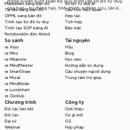
động xuyên suốt toàn bộ quy trình lập sơ đồ tư duy
Markdown sang bản đồ
Sơ đồ tư duy AI
của bạn—tự động tạo, tinh chỉnh, nghiên cứu, lên kế
Tài liệu sang bản đồ
Cấu trúc trực quan
hoạch và xuất bản, tất cả mà không cần rời khỏi sơ
OPML sang bản đồ
Hợp tác
đồ của bạn.
Trình tạo Sơ đồ tư duy
Tích hợp
Trình tạo SOP bằng AI
Bảo mật
Notebooklm đến Xmind
So sánh
Tài nguyên
vs Visio
Mẫu
vs Miro
Blog
vs Milanote
Học viện
vs MindMeister
Hướng dẫn sử dụng
vs SmartDraw
Câu chuyện người dùng
vs Mural
Trung tâm trợ giúp
vs MindNode
vs Lucidchart
vs ClickUp
Chương trình
Công ty
Đối tác liên kết
Giới thiệu
Đối tác
Có gì mới
Đại sứ
G2
Webinar
Hợp pháp