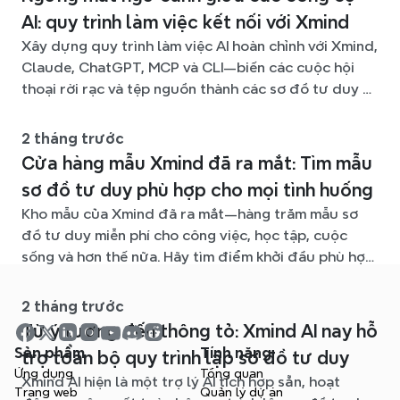
AI: quy trình làm việc kết nối với Xmind
Xây dựng quy trình làm việc AI hoàn chỉnh với Xmind,
Claude, ChatGPT, MCP và CLI—biến các cuộc hội
thoại rời rạc và tệp nguồn thành các sơ đồ tư duy rõ
ràng, dễ chỉnh sửa.
2 tháng trước
Cửa hàng mẫu Xmind đã ra mắt: Tìm mẫu
sơ đồ tư duy phù hợp cho mọi tình huống
Kho mẫu của Xmind đã ra mắt—hàng trăm mẫu sơ
đồ tư duy miễn phí cho công việc, học tập, cuộc
sống và hơn thế nữa. Hãy tìm điểm khởi đầu phù hợp
và bỏ qua trang giấy trắng.
2 tháng trước
Từ ý tưởng đến thông tỏ: Xmind AI nay hỗ
Sản phẩm
Tính năng
trợ toàn bộ quy trình lập sơ đồ tư duy
Ứng dụng
Tổng quan
Xmind AI hiện là một trợ lý AI tích hợp sẵn, hoạt
Trang web
Quản lý dự án