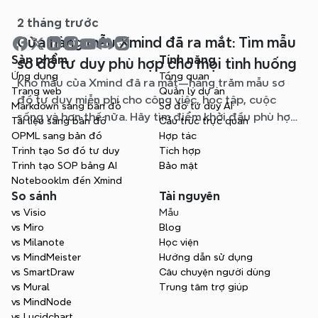
ràng, dễ chỉnh sửa.
2 tháng trước
Cửa hàng mẫu Xmind đã ra mắt: Tìm mẫu
Sản phẩm
Tính năng
sơ đồ tư duy phù hợp cho mọi tình huống
Ứng dụng
Tổng quan
Kho mẫu của Xmind đã ra mắt—hàng trăm mẫu sơ
Trang web
Quản lý dự án
đồ tư duy miễn phí cho công việc, học tập, cuộc
Markdown sang bản đồ
Sơ đồ tư duy AI
sống và hơn thế nữa. Hãy tìm điểm khởi đầu phù hợp
Tài liệu sang bản đồ
Cấu trúc trực quan
và bỏ qua trang giấy trắng.
OPML sang bản đồ
Hợp tác
Trình tạo Sơ đồ tư duy
Tích hợp
Trình tạo SOP bằng AI
Bảo mật
Notebooklm đến Xmind
So sánh
Tài nguyên
vs Visio
Mẫu
vs Miro
Blog
vs Milanote
Học viện
vs MindMeister
Hướng dẫn sử dụng
vs SmartDraw
Câu chuyện người dùng
vs Mural
Trung tâm trợ giúp
vs MindNode
vs Lucidchart