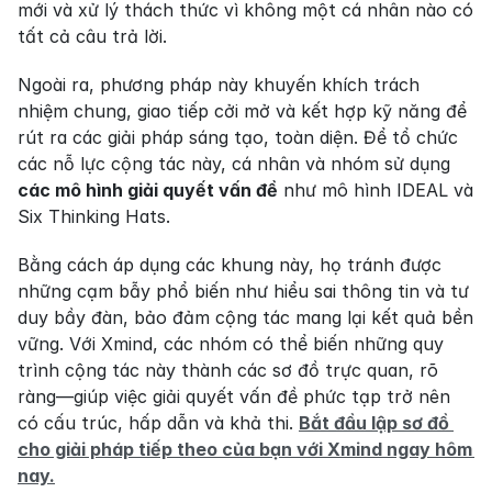
mới và xử lý thách thức vì không một cá nhân nào có 
tất cả câu trả lời.
Ngoài ra, phương pháp này khuyến khích trách 
nhiệm chung, giao tiếp cởi mở và kết hợp kỹ năng để 
rút ra các giải pháp sáng tạo, toàn diện. Để tổ chức 
các nỗ lực cộng tác này, cá nhân và nhóm sử dụng 
các mô hình giải quyết vấn đề
 như mô hình IDEAL và 
Six Thinking Hats.
Bằng cách áp dụng các khung này, họ tránh được 
những cạm bẫy phổ biến như hiểu sai thông tin và tư 
duy bầy đàn, bảo đảm cộng tác mang lại kết quả bền 
vững. Với Xmind, các nhóm có thể biến những quy 
trình cộng tác này thành các sơ đồ trực quan, rõ 
ràng—giúp việc giải quyết vấn đề phức tạp trở nên 
có cấu trúc, hấp dẫn và khả thi. 
Bắt đầu lập sơ đồ 
cho giải pháp tiếp theo của bạn với Xmind ngay hôm 
nay.