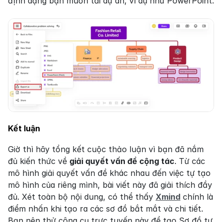
định dạng bạn muốn tải dự án, ví dụ như PowerPoint.
Kết luận
Giờ thì hãy tổng kết cuộc thảo luận vì bạn đã nắm 
đủ kiến thức về 
giải quyết vấn đề cộng tác
. Từ các 
mô hình giải quyết vấn đề khác nhau đến việc tự tạo 
mô hình của riêng mình, bài viết này đã giải thích đầy 
đủ. Xét toàn bộ nội dung, có thể thấy 
Xmind
 chính là 
điểm nhấn khi tạo ra các sơ đồ bắt mắt và chi tiết. 
Bạn nên thử công cụ trực tuyến này để tạo Sơ đồ tư 