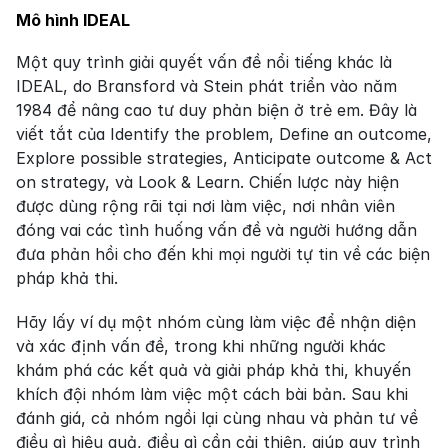
Mô hình IDEAL
Một quy trình giải quyết vấn đề nổi tiếng khác là 
IDEAL, do Bransford và Stein phát triển vào năm 
1984 để nâng cao tư duy phản biện ở trẻ em. Đây là 
viết tắt của Identify the problem, Define an outcome, 
Explore possible strategies, Anticipate outcome & Act 
on strategy, và Look & Learn. Chiến lược này hiện 
được dùng rộng rãi tại nơi làm việc, nơi nhân viên 
đóng vai các tình huống vấn đề và người hướng dẫn 
đưa phản hồi cho đến khi mọi người tự tin về các biện 
pháp khả thi.
Hãy lấy ví dụ một nhóm cùng làm việc để nhận diện 
và xác định vấn đề, trong khi những người khác 
khám phá các kết quả và giải pháp khả thi, khuyến 
khích đội nhóm làm việc một cách bài bản. Sau khi 
đánh giá, cả nhóm ngồi lại cùng nhau và phản tư về 
điều gì hiệu quả, điều gì cần cải thiện, giúp quy trình 