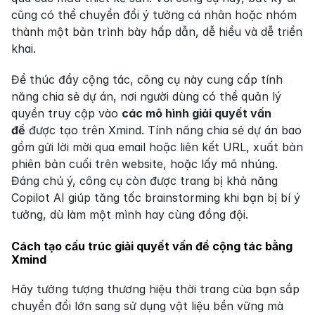
cũng có thể chuyển đổi ý tưởng cá nhân hoặc nhóm 
thành một bản trình bày hấp dẫn, dễ hiểu và dễ triển 
khai.
Để thúc đẩy cộng tác, công cụ này cung cấp tính 
năng chia sẻ dự án, nơi người dùng có thể quản lý 
quyền truy cập vào 
các mô hình giải quyết vấn 
đề
 được tạo trên Xmind. Tính năng chia sẻ dự án bao 
gồm gửi lời mời qua email hoặc liên kết URL, xuất bản 
phiên bản cuối trên website, hoặc lấy mã nhúng. 
Đáng chú ý, công cụ còn được trang bị khả năng 
Copilot AI giúp tăng tốc brainstorming khi bạn bị bí ý 
tưởng, dù làm một mình hay cùng đồng đội.
Cách tạo cấu trúc giải quyết vấn đề cộng tác bằng 
Xmind
Hãy tưởng tượng thương hiệu thời trang của bạn sắp 
chuyển đổi lớn sang sử dụng vật liệu bền vững mà 