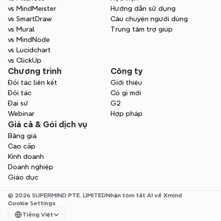
vs MindMeister
Hướng dẫn sử dụng
vs SmartDraw
Câu chuyện người dùng
vs Mural
Trung tâm trợ giúp
vs MindNode
vs Lucidchart
vs ClickUp
Chương trình
Công ty
Đối tác liên kết
Giới thiệu
Đối tác
Có gì mới
Đại sứ
G2
Webinar
Hợp pháp
Giá cả & Gói dịch vụ
Bảng giá
Cao cấp
Kinh doanh
Doanh nghiệp
Giáo dục
© 2026 SUPERMIND PTE. LIMITED
Nhận tóm tắt AI về Xmind
Cookie Settings
Select Language
Tiếng Việt