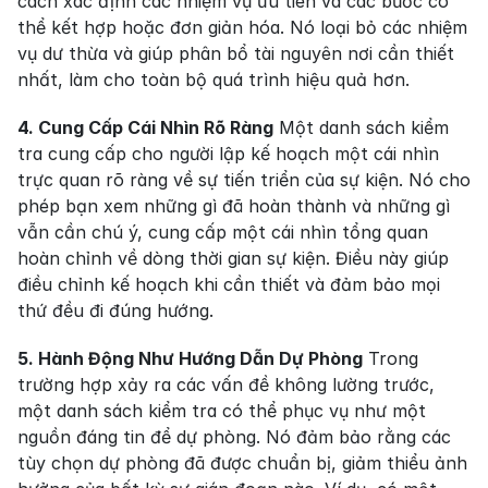
cách xác định các nhiệm vụ ưu tiên và các bước có 
thể kết hợp hoặc đơn giản hóa. Nó loại bỏ các nhiệm 
vụ dư thừa và giúp phân bổ tài nguyên nơi cần thiết 
nhất, làm cho toàn bộ quá trình hiệu quả hơn.
4. Cung Cấp Cái Nhìn Rõ Ràng
 Một danh sách kiểm 
tra cung cấp cho người lập kế hoạch một cái nhìn 
trực quan rõ ràng về sự tiến triển của sự kiện. Nó cho 
phép bạn xem những gì đã hoàn thành và những gì 
vẫn cần chú ý, cung cấp một cái nhìn tổng quan 
hoàn chỉnh về dòng thời gian sự kiện. Điều này giúp 
điều chỉnh kế hoạch khi cần thiết và đảm bảo mọi 
thứ đều đi đúng hướng.
5. Hành Động Như Hướng Dẫn Dự Phòng
 Trong 
trường hợp xảy ra các vấn đề không lường trước, 
một danh sách kiểm tra có thể phục vụ như một 
nguồn đáng tin để dự phòng. Nó đảm bảo rằng các 
tùy chọn dự phòng đã được chuẩn bị, giảm thiểu ảnh 