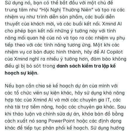
Sử dụng nó, bạn có thể bắt đầu với một chủ đề 
trung tâm như “Hội Nghị Thường Niên” và tạo ra các 
nhiệm vụ như trình diễn sản phẩm, các buổi diễn 
thuyết của khách mời, và các buổi kết nối. Xmind AI 
cho phép bạn kết nối những ý tưởng này với tính 
năng mối quan hệ của nó và tạo ra các nhiệm vụ phụ 
tiếp theo với các tính năng tương ứng. Một khi các 
nhiệm vụ cơ bản được hình thành, hãy để AI Copilot 
của Xmind nghĩ ra nhiều ý tưởng hơn, đảm bảo không 
điều gì bị bỏ sót trong 
danh sách kiểm tra lập kế 
hoạch sự kiện
.
Nếu bạn cần chia sẻ kế hoạch dự án của mình với 
các tổ chức viên sự kiện khác, hãy sử dụng khả năng 
hợp tác của Xmind AI và mời các chuyên gia IT, các 
nhà tài trợ tiềm năng, hoặc các chuyên gia khác. Sau 
khi thảo luận và chỉnh sửa dự án, khóa bản đồ bằng 
cách xuất nó sang PowerPoint hoặc các định dạng 
khác để tiếp tục phân phối kế hoạch. Sử dụng hướng 