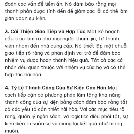
đoán các vấn đề tiềm ẩn. Nó đảm bảo rằng mọi 
thành phần được tính đến để giảm các lỗi có thể làm 
gián đoạn sự kiện.
3. Cải Thiện Giao Tiếp và Hợp Tác
 Một kế hoạch 
cấu trúc làm rõ cho mọi người tham gia, từ thành 
viên nhóm đến nhà cung cấp. Nó thiết lập một chuỗi 
giao tiếp rõ ràng và phân định vai trò để đảm bảo 
nhiệm vụ được hoàn thành hiệu quả. Tất cả các cá 
nhân đều quen thuộc với nhiệm vụ của họ và có thể 
hợp tác hài hòa.
4. Tỷ Lệ Thành Công Của Sự Kiện Cao Hơn
 Một 
cách tiếp cận có phương pháp làm tăng khả năng 
thành công của sự kiện bằng cách đảm bảo rằng tất 
cả các yếu tố cần thiết hài hòa. Với các mục tiêu rõ 
ràng, quản lý ngân sách, và logistics điều phối tốt, sự 
kiện diễn ra suôn sẻ và mang lại kết quả như mong 
muốn.