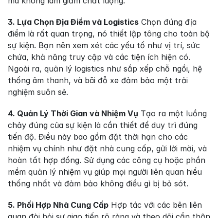
mà không làm giảm chất lượng.
3. Lựa Chọn Địa Điểm và Logistics
 Chọn đúng địa 
điểm là rất quan trọng, nó thiết lập tông cho toàn bộ 
sự kiện. Bạn nên xem xét các yếu tố như vị trí, sức 
chứa, khả năng truy cập và các tiện ích hiện có. 
Ngoài ra, quản lý logistics như sắp xếp chỗ ngồi, hệ 
thống âm thanh, và bãi đỗ xe đảm bảo một trải 
nghiệm suôn sẻ.
4. Quản Lý Thời Gian và Nhiệm Vụ
 Tạo ra một luồng 
chảy đúng của sự kiện là cần thiết để duy trì đúng 
tiến độ. Điều này bao gồm đặt thời hạn cho các 
nhiệm vụ chính như đặt nhà cung cấp, gửi lời mời, và 
hoàn tất hợp đồng. Sử dụng các công cụ hoặc phần 
mềm quản lý nhiệm vụ giúp mọi người liên quan hiểu 
thống nhất và đảm bảo không điều gì bị bỏ sót.
5. Phối Hợp Nhà Cung Cấp
 Hợp tác với các bên liên 
quan đòi hỏi sự giao tiếp rõ ràng và theo dõi cẩn thận 