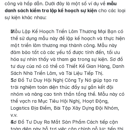
công và hấp dẫn. Dưới đây là một số ví dụ về 
mẫu 
danh sách kiểm tra lập kế hoạch sự kiện
 cho các loại 
sự kiện khác nhau:
Mẫu Lập Kế Hoạch Triển Lãm Thương Mại Bạn có 
thể sử dụng mẫu này để lập kế hoạch và thực hiện 
một triển lãm thương mại thành công. Mẫu này 
đảm bảo tất cả các yếu tố được tính đến, tối ưu 
hóa sự nhìn thấy và tham gia trong sự kiện. Sơ đồ 
tư duy của nó có thể có Thiết Kế Gian Hàng, Danh 
Sách Nhà Triển Lãm, và Tài Liệu Tiếp Thị.
Sơ Đồ Tư Duy Hội Nghị Công Ty Nó giúp tạo ra 
trải nghiệm toàn diện thúc đẩy sự gắn kết đội 
nhóm và nâng cao tinh thần tổng thể. Mẫu này có 
thể vạch ra Mục Tiêu Hội Nghị, Hoạt Động, 
Logistics Địa Điểm, Bài Tập Xây Dựng Đội Nhóm, 
v.v.
Sơ Đồ Tư Duy Ra Mắt Sản Phẩm Cách tiếp cận 
toàn diện này hỗ trợ việc căn chỉnh nỗ lực tiếp thị 