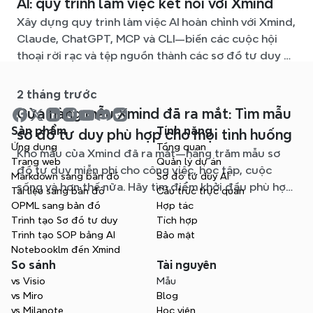
AI: quy trình làm việc kết nối với Xmind
Xây dựng quy trình làm việc AI hoàn chỉnh với Xmind,
Claude, ChatGPT, MCP và CLI—biến các cuộc hội
thoại rời rạc và tệp nguồn thành các sơ đồ tư duy rõ
ràng, dễ chỉnh sửa.
2 tháng trước
Cửa hàng mẫu Xmind đã ra mắt: Tìm mẫu
Sản phẩm
Tính năng
sơ đồ tư duy phù hợp cho mọi tình huống
Ứng dụng
Tổng quan
Kho mẫu của Xmind đã ra mắt—hàng trăm mẫu sơ
Trang web
Quản lý dự án
đồ tư duy miễn phí cho công việc, học tập, cuộc
Markdown sang bản đồ
Sơ đồ tư duy AI
sống và hơn thế nữa. Hãy tìm điểm khởi đầu phù hợp
Tài liệu sang bản đồ
Cấu trúc trực quan
và bỏ qua trang giấy trắng.
OPML sang bản đồ
Hợp tác
Trình tạo Sơ đồ tư duy
Tích hợp
Trình tạo SOP bằng AI
Bảo mật
Notebooklm đến Xmind
So sánh
Tài nguyên
vs Visio
Mẫu
vs Miro
Blog
vs Milanote
Học viện