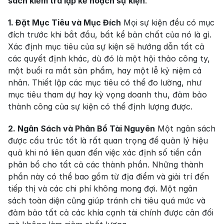
sách kiểm tra lập kế hoạch sự kiện
:
1. Đặt Mục Tiêu và Mục Đích
 Mọi sự kiện đều có mục 
đích trước khi bắt đầu, bất kể bản chất của nó là gì. 
Xác định mục tiêu của sự kiện sẽ hướng dẫn tất cả 
các quyết định khác, dù đó là một hội thảo công ty, 
một buổi ra mắt sản phẩm, hay một lễ kỷ niệm cá 
nhân. Thiết lập các mục tiêu có thể đo lường, như 
mục tiêu tham dự hay kỳ vọng doanh thu, đảm bảo 
thành công của sự kiện có thể định lượng được.
2. Ngân Sách và Phân Bổ Tài Nguyên
 Một ngân sách 
được cấu trúc tốt là rất quan trọng để quản lý hiệu 
quả khi nó liên quan đến việc xác định số tiền cần 
phân bổ cho tất cả các thành phần. Những thành 
phần này có thể bao gồm từ địa điểm và giải trí đến 
tiếp thị và các chi phí không mong đợi. Một ngân 
sách toàn diện cũng giúp tránh chi tiêu quá mức và 
đảm bảo tất cả các khía cạnh tài chính được cân đối 