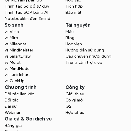
OPML sang bản đồ
Hợp tác
đồ của bạn.
Trình tạo Sơ đồ tư duy
Tích hợp
Trình tạo SOP bằng AI
Bảo mật
Notebooklm đến Xmind
So sánh
Tài nguyên
vs Visio
Mẫu
vs Miro
Blog
vs Milanote
Học viện
vs MindMeister
Hướng dẫn sử dụng
vs SmartDraw
Câu chuyện người dùng
vs Mural
Trung tâm trợ giúp
vs MindNode
vs Lucidchart
vs ClickUp
Chương trình
Công ty
Đối tác liên kết
Giới thiệu
Đối tác
Có gì mới
Đại sứ
G2
Webinar
Hợp pháp
Giá cả & Gói dịch vụ
Bảng giá