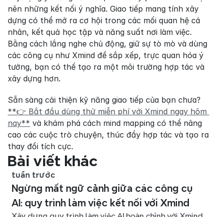
nên những kết nối ý nghĩa. Giao tiếp mang tính xây 
dựng có thể mở ra cơ hội trong các mối quan hệ cá 
nhân, kết quả học tập và năng suất nơi làm việc. 
Bằng cách lắng nghe chủ động, giữ sự tò mò và dùng 
các công cụ như Xmind để sắp xếp, trực quan hóa ý 
tưởng, bạn có thể tạo ra một môi trường hợp tác và 
xây dựng hơn.
Sẵn sàng cải thiện kỹ năng giao tiếp của bạn chưa? 
**👉 Bắt đầu dùng thử miễn phí với Xmind ngay hôm 
nay**
 và khám phá cách mind mapping có thể nâng 
cao các cuộc trò chuyện, thúc đẩy hợp tác và tạo ra 
thay đổi tích cực.
Bài viết khác
tuần trước
Ngừng mất ngữ cảnh giữa các công cụ
AI: quy trình làm việc kết nối với Xmind
Xây dựng quy trình làm việc AI hoàn chỉnh với Xmind,