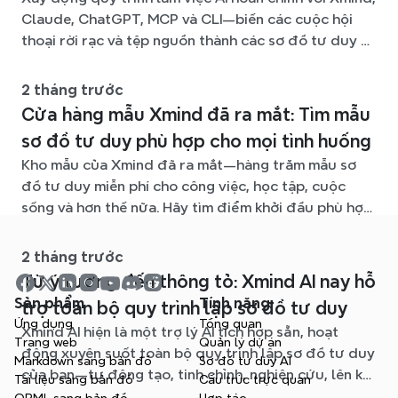
Claude, ChatGPT, MCP và CLI—biến các cuộc hội
thoại rời rạc và tệp nguồn thành các sơ đồ tư duy rõ
ràng, dễ chỉnh sửa.
2 tháng trước
Cửa hàng mẫu Xmind đã ra mắt: Tìm mẫu
sơ đồ tư duy phù hợp cho mọi tình huống
Kho mẫu của Xmind đã ra mắt—hàng trăm mẫu sơ
đồ tư duy miễn phí cho công việc, học tập, cuộc
sống và hơn thế nữa. Hãy tìm điểm khởi đầu phù hợp
và bỏ qua trang giấy trắng.
2 tháng trước
Từ ý tưởng đến thông tỏ: Xmind AI nay hỗ
Sản phẩm
Tính năng
trợ toàn bộ quy trình lập sơ đồ tư duy
Ứng dụng
Tổng quan
Xmind AI hiện là một trợ lý AI tích hợp sẵn, hoạt
Trang web
Quản lý dự án
động xuyên suốt toàn bộ quy trình lập sơ đồ tư duy
Markdown sang bản đồ
Sơ đồ tư duy AI
của bạn—tự động tạo, tinh chỉnh, nghiên cứu, lên kế
Tài liệu sang bản đồ
Cấu trúc trực quan
hoạch và xuất bản, tất cả mà không cần rời khỏi sơ