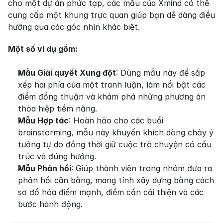
cho một dự án phức tạp, các mẫu của Xmind có thể 
cung cấp một khung trực quan giúp bạn dễ dàng điều 
hướng qua các góc nhìn khác biệt.
Một số ví dụ gồm:
Mẫu Giải quyết Xung đột
: Dùng mẫu này để sắp 
xếp hai phía của một tranh luận, làm nổi bật các 
điểm đồng thuận và khám phá những phương án 
thỏa hiệp tiềm năng.
Mẫu Hợp tác
: Hoàn hảo cho các buổi 
brainstorming, mẫu này khuyến khích dòng chảy ý 
tưởng tự do đồng thời giữ cuộc trò chuyện có cấu 
trúc và đúng hướng.
Mẫu Phản hồi
: Giúp thành viên trong nhóm đưa ra 
phản hồi cân bằng, mang tính xây dựng bằng cách 
sơ đồ hóa điểm mạnh, điểm cần cải thiện và các 
bước hành động.