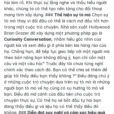
hỏi làm rõ. Khi thực sự lắng nghe và thấu hiểu người 
khác, chúng ta có thể tạo nền tảng cho đối thoại 
mang tính xây dựng. ### 
Thể hiện sự tò mò
 Chọn sự 
tò mò thay vì đối đầu có thể là cách mở đầu tốt hơn 
trong một cuộc trò chuyện. Nhà sản xuất Hollywood 
Brian Grazer đã xây dựng một phương pháp gọi là 
Curiosity Conversation
, nhằm hiểu góc nhìn của 
người kia và xem điều gì ở phía bên kia hàng rào của 
họ. Chẳng hạn, để tiếp tục giao tiếp với một người mà 
theo bản năng bạn không đồng ý, bạn chỉ cần một 
câu và một câu hỏi:” Trước đây tôi chưa từng nghĩ 
chính xác theo cách đó. Bạn có thể chia sẻ thêm để 
giúp tôi thấy điều bạn thấy không ?” Điều đáng chú ý 
ở những cuộc trò chuyện dựa trên sự tò mò là những 
người bạn tò mò về họ cũng có xu hướng tò mò về 
bạn. Điều đó mở cánh cửa đầu tiên cho cuộc trò 
chuyện thực sự. Có thể họ sẽ bắt đầu tự hỏi bạn 
đang thấy điều gì và liệu họ có thể thấy điều đó 
không. ### 
Diễn đạt suy nghĩ và cảm xúc hiệu quả