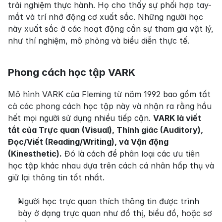
trải nghiệm thực hành. Họ cho thấy sự phối hợp tay-
mắt và trí nhớ động cơ xuất sắc. Những người học 
này xuất sắc ở các hoạt động cần sự tham gia vật lý, 
như thí nghiệm, mô phỏng và biểu diễn thực tế.
Phong cách học tập VARK
Mô hình VARK của Fleming từ năm 1992 bao gồm tất 
cả các phong cách học tập này và nhận ra rằng hầu 
hết mọi người sử dụng nhiều tiếp cận. 
VARK là viết 
tắt của Trực quan (Visual), Thính giác (Auditory), 
Đọc/Viết (Reading/Writing), và Vận động 
(Kinesthetic).
 Đó là cách để phân loại các ưu tiên 
học tập khác nhau dựa trên cách cá nhân hấp thụ và 
giữ lại thông tin tốt nhất.
Người học trực quan thích thông tin được trình 
bày ở dạng trực quan như đồ thị, biểu đồ, hoặc sơ 