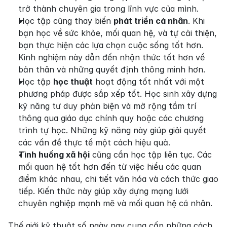
trở thành chuyên gia trong lĩnh vực của mình.
Học tập cũng thay biến 
phát triển cá nhân
. Khi 
bạn học về sức khỏe, mối quan hệ, và tự cải thiện, 
bạn thực hiện các lựa chọn cuộc sống tốt hơn. 
Kinh nghiệm này dẫn đến nhận thức tốt hơn về 
bản thân và những quyết định thông minh hơn.
Học tập 
học thuật
 hoạt động tốt nhất với một 
phương pháp được sắp xếp tốt. Học sinh xây dựng 
kỹ năng tư duy phản biện và mở rộng tầm trí 
thông qua giáo dục chính quy hoặc các chương 
trình tự học. Những kỹ năng này giúp giải quyết 
các vấn đề thực tế một cách hiệu quả.
Tình huống xã hội
 cũng cần học tập liên tục. Các 
mối quan hệ tốt hơn đến từ việc hiểu các quan 
điểm khác nhau, chi tiết văn hóa và cách thức giao 
tiếp. Kiến thức này giúp xây dựng mạng lưới 
chuyên nghiệp mạnh mẽ và mối quan hệ cá nhân.
Thế giới kỹ thuật số ngày nay cung cấp những cách 