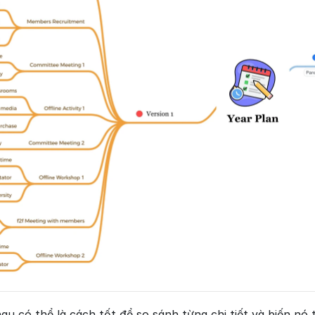
u có thể là cách tốt để so sánh từng chi tiết và biến nó