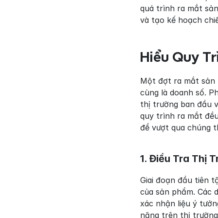
quá trình ra mắt sả
và tạo kế hoạch chiế
Hiểu Quy Tr
Một đợt ra mắt sản 
cùng là doanh số. P
thị trường ban đầu v
quy trình ra mắt đều
để vượt qua chúng t
1. Điều Tra Thị
Giai đoạn đầu tiên t
của sản phẩm. Các do
xác nhận liệu ý tưở
năng trên thị trườn