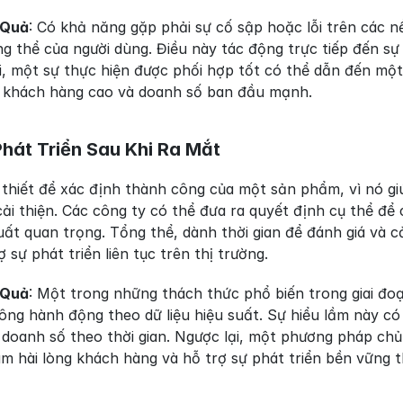
 Quả
: Có khả năng gặp phải sự cố sập hoặc lỗi trên các nề
g thể của người dùng. Điều này tác động trực tiếp đến sự
i, một sự thực hiện được phối hợp tốt có thể dẫn đến một
 khách hàng cao và doanh số ban đầu mạnh.
Phát Triển Sau Khi Ra Mắt
 thiết để xác định thành công của một sản phẩm, vì nó gi
ải thiện. Các công ty có thể đưa ra quyết định cụ thể để
uất quan trọng. Tổng thể, dành thời gian để đánh giá và cải
 sự phát triển liên tục trên thị trường.
 Quả
: Một trong những thách thức phổ biến trong giai đo
g hành động theo dữ liệu hiệu suất. Sự hiểu lầm này có t
doanh số theo thời gian. Ngược lại, một phương pháp chủ 
àm hài lòng khách hàng và hỗ trợ sự phát triển bền vững t