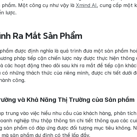
n phẩm. Một công cụ như vậy là 
Xmind AI
, cung cấp một k
n lược.
ình Ra Mắt Sản Phẩm
phẩm được định nghĩa là quá trình đưa một sản phẩm hoặc 
hương pháp tiếp cận chiến lược này được thực hiện thông
à các hoạt động theo dõi sau khi ra mắt để tiếp cận khác
 có những thách thức của riêng mình, được chi tiết dưới 
hành công.
 Trường và Khả Năng Thị Trường của Sản phẩm
ập trung vào việc hiểu nhu cầu của khách hàng, phân tích 
anh nghiệp thu thập thông tin chi tiết thông qua các cuộ
ng sản phẩm có đáp ứng được đối tượng mục tiêu không. N
g mà sản phẩm dự định có thể lấp đầy.