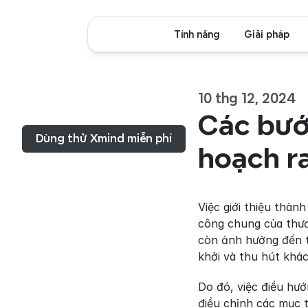
Tính năng
Giải pháp
10 thg 12, 2024
Thực đơn...
Các bước
Dùng thử Xmind miễn phí
hoạch r
Việc giới thiệu thàn
công chung của thươ
còn ảnh hưởng đến t
khởi và thu hút khá
Do đó, việc điều hư
điều chỉnh các mục t