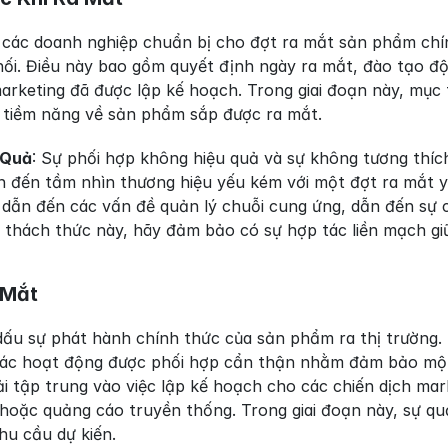
, các doanh nghiệp chuẩn bị cho đợt ra mắt sản phẩm chín
ối. Điều này bao gồm quyết định ngày ra mắt, đào tạo độ
arketing đã được lập kế hoạch. Trong giai đoạn này, mục t
 tiềm năng về sản phẩm sắp được ra mắt.
 Quả
: Sự phối hợp không hiệu quả và sự không tương thích
n đến tầm nhìn thương hiệu yếu kém với một đợt ra mắt 
ể dẫn đến các vấn đề quản lý chuỗi cung ứng, dẫn đến sự 
 thách thức này, hãy đảm bảo có sự hợp tác liền mạch g
 Mắt
dấu sự phát hành chính thức của sản phẩm ra thị trường. 
các hoạt động được phối hợp cẩn thận nhằm đảm bảo một 
ải tập trung vào việc lập kế hoạch cho các chiến dịch ma
 hoặc quảng cáo truyền thống. Trong giai đoạn này, sự qu
hu cầu dự kiến.