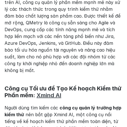
trên AI, công cụ quản lý phần mềm mạnh mẽ này xử 
lý các thách thức trong quy trình kiểm thử nhằm 
đảm bảo chất lượng sản phẩm cao. Được thiết kế để 
mở rộng, QMetry là công cụ sẵn sàng cho Agile và 
DevOps, cung cấp các tính năng mạnh mẽ và tích 
hợp liền mạch với các nền tảng phổ biến như Jira, 
Azure DevOps, Jenkins, và GitHub. Điều này đảm 
bảo tối ưu hóa nguồn tài nguyên và nâng cao hiệu 
suất, làm cho nó phù hợp với các đội nhóm từ các 
công ty khởi nghiệp nhỏ đến doanh nghiệp lớn mà 
không bị mất.
Công cụ Tối ưu để Tạo Kế hoạch Kiểm thử 
Phần mềm: 
Xmind AI
Người dùng tìm kiếm các 
công cụ quản lý trường hợp 
kiểm thử
 nên bắt gặp Xmind AI, một công cụ nổi 
tiếng về kế hoạch kiểm thử phần mềm toàn diện, từ 