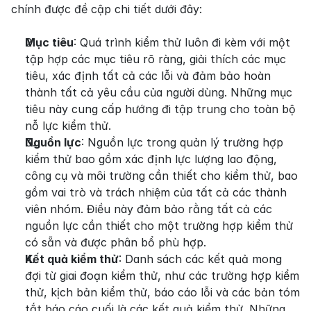
chính được đề cập chi tiết dưới đây:
Mục tiêu
: Quá trình kiểm thử luôn đi kèm với một 
tập hợp các mục tiêu rõ ràng, giải thích các mục 
tiêu, xác định tất cả các lỗi và đảm bảo hoàn 
thành tất cả yêu cầu của người dùng. Những mục 
tiêu này cung cấp hướng đi tập trung cho toàn bộ 
nỗ lực kiểm thử.
Nguồn lực
: Nguồn lực trong quản lý trường hợp 
kiểm thử bao gồm xác định lực lượng lao động, 
công cụ và môi trường cần thiết cho kiểm thử, bao 
gồm vai trò và trách nhiệm của tất cả các thành 
viên nhóm. Điều này đảm bảo rằng tất cả các 
nguồn lực cần thiết cho một trường hợp kiểm thử 
có sẵn và được phân bổ phù hợp.
Kết quả kiểm thử
: Danh sách các kết quả mong 
đợi từ giai đoạn kiểm thử, như các trường hợp kiểm 
thử, kịch bản kiểm thử, báo cáo lỗi và các bản tóm 
tắt báo cáo cuối là các kết quả kiểm thử. Những 