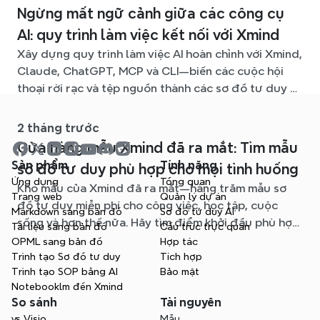
Ngừng mất ngữ cảnh giữa các công cụ
AI: quy trình làm việc kết nối với Xmind
Xây dựng quy trình làm việc AI hoàn chỉnh với Xmind,
Claude, ChatGPT, MCP và CLI—biến các cuộc hội
thoại rời rạc và tệp nguồn thành các sơ đồ tư duy rõ
ràng, dễ chỉnh sửa.
2 tháng trước
Cửa hàng mẫu Xmind đã ra mắt: Tìm mẫu
Sản phẩm
Tính năng
sơ đồ tư duy phù hợp cho mọi tình huống
Ứng dụng
Tổng quan
Kho mẫu của Xmind đã ra mắt—hàng trăm mẫu sơ
Trang web
Quản lý dự án
đồ tư duy miễn phí cho công việc, học tập, cuộc
Markdown sang bản đồ
Sơ đồ tư duy AI
sống và hơn thế nữa. Hãy tìm điểm khởi đầu phù hợp
Tài liệu sang bản đồ
Cấu trúc trực quan
và bỏ qua trang giấy trắng.
OPML sang bản đồ
Hợp tác
Trình tạo Sơ đồ tư duy
Tích hợp
Trình tạo SOP bằng AI
Bảo mật
Notebooklm đến Xmind
So sánh
Tài nguyên
vs Visio
Mẫu