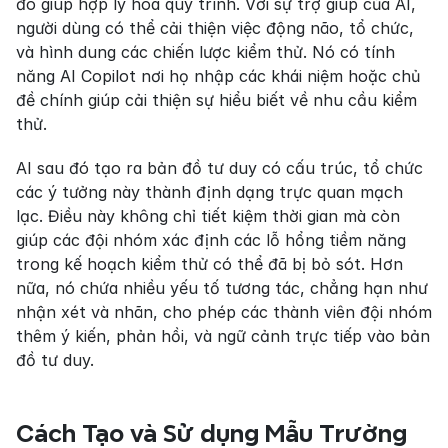
đó giúp hợp lý hóa quy trình. Với sự trợ giúp của AI, 
người dùng có thể cải thiện việc động não, tổ chức, 
và hình dung các chiến lược kiểm thử. Nó có tính 
năng AI Copilot nơi họ nhập các khái niệm hoặc chủ 
đề chính giúp cải thiện sự hiểu biết về nhu cầu kiểm 
thử.
AI sau đó tạo ra bản đồ tư duy có cấu trúc, tổ chức 
các ý tưởng này thành định dạng trực quan mạch 
lạc. Điều này không chỉ tiết kiệm thời gian mà còn 
giúp các đội nhóm xác định các lỗ hổng tiềm năng 
trong kế hoạch kiểm thử có thể đã bị bỏ sót. Hơn 
nữa, nó chứa nhiều yếu tố tương tác, chẳng hạn như 
nhận xét và nhãn, cho phép các thành viên đội nhóm 
thêm ý kiến, phản hồi, và ngữ cảnh trực tiếp vào bản 
đồ tư duy.
Cách Tạo và Sử dụng Mẫu Trường 