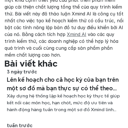
một khía cạnh thiết yếu của phát triển phần mềm 
giúp cải thiện chất lượng tổng thể của quy trình kiểm 
thử. Bài viết này đã thảo luận Xmind AI là công cụ tốt 
nhất cho việc tạo kế hoạch kiểm thử có cấu trúc, nổi 
bật các tính năng lập bản đồ tư duy điều khiển bởi AI 
của nó. Bằng cách tích hợp 
Xmind AI
 vào các quy 
trình kiểm thử, các doanh nghiệp có thể hợp lý hóa 
quá trình và cuối cùng cung cấp sản phẩm phần 
mềm chất lượng cao hơn.
Bài viết khác
3 ngày trước
Lên kế hoạch cho cả học kỳ của bạn trên
một sơ đồ mà bạn thực sự có thể theo
Xây dựng hệ thống lập kế hoạch học kỳ thực tế giúp
kịp
kết nối các môn học, hạn chót, mức độ ưu tiên và
hành động hàng tuần trong một sơ đồ Xmind linh
hoạt suốt học kỳ.
tuần trước