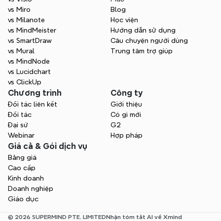
vs Miro
Blog
vs Milanote
Học viện
vs MindMeister
Hướng dẫn sử dụng
vs SmartDraw
Câu chuyện người dùng
vs Mural
Trung tâm trợ giúp
vs MindNode
vs Lucidchart
vs ClickUp
Chương trình
Công ty
Đối tác liên kết
Giới thiệu
Đối tác
Có gì mới
Đại sứ
G2
Webinar
Hợp pháp
Giá cả & Gói dịch vụ
Bảng giá
Cao cấp
Kinh doanh
Doanh nghiệp
Giáo dục
© 2026 SUPERMIND PTE. LIMITED
Nhận tóm tắt AI về Xmind