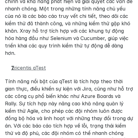
chỉnh và khả năng phát hiện và giải quyết các vấn đề 
nhanh chóng. Một trong những tính năng chủ yếu 
của nó là các báo cáo truy vết chi tiết, theo dõi các 
kiểm thử đã thành công, và những kiểm thử gặp khó 
khăn. Xray hỗ trợ tích hợp với các khung tự động 
hóa hàng đầu như Selenium và Cucumber, giúp việc 
triển khai các quy trình kiểm thử tự động dễ dàng 
hơn.
Tricentis qTest
Tính năng nổi bật của qTest là tích hợp theo thời 
gian thực, điều khiển sự kiện với Jira, cũng như hỗ trợ 
các công cụ phổ biến khác như Azure Boards và 
Rally. Sự tích hợp này nâng cao khả năng quản lý 
kiểm thử Agile, cho phép các đội nhóm luôn được 
đồng bộ hóa và linh hoạt với những thay đổi trong dự 
án. Với các báo cáo tích hợp về lỗi, trạng thái kiểm 
thử và độ phủ, các đội nhóm có thể nhanh chóng 