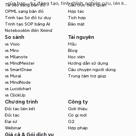
của bạn—tự động tạo, tinh chỉnh, nghiên cứu, lên kế
Tài liệu sang bản đồ
Cấu trúc trực quan
hoạch và xuất bản, tất cả mà không cần rời khỏi sơ
OPML sang bản đồ
Hợp tác
đồ của bạn.
Trình tạo Sơ đồ tư duy
Tích hợp
Trình tạo SOP bằng AI
Bảo mật
Notebooklm đến Xmind
So sánh
Tài nguyên
vs Visio
Mẫu
vs Miro
Blog
vs Milanote
Học viện
vs MindMeister
Hướng dẫn sử dụng
vs SmartDraw
Câu chuyện người dùng
vs Mural
Trung tâm trợ giúp
vs MindNode
vs Lucidchart
vs ClickUp
Chương trình
Công ty
Đối tác liên kết
Giới thiệu
Đối tác
Có gì mới
Đại sứ
G2
Webinar
Hợp pháp
Giá cả & Gói dịch vụ