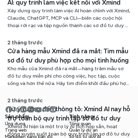
AI: quy trình làm việc kết nối với Xmind
Xây dựng quy trình làm việc AI hoàn chỉnh với Xmind,
Claude, ChatGPT, MCP và CLI—biến các cuộc hội
thoại rời rạc và tệp nguồn thành các sơ đồ tư duy rõ
ràng, dễ chỉnh sửa.
2 tháng trước
Cửa hàng mẫu Xmind đã ra mắt: Tìm mẫu
sơ đồ tư duy phù hợp cho mọi tình huống
Kho mẫu của Xmind đã ra mắt—hàng trăm mẫu sơ
đồ tư duy miễn phí cho công việc, học tập, cuộc
sống và hơn thế nữa. Hãy tìm điểm khởi đầu phù hợp
và bỏ qua trang giấy trắng.
2 tháng trước
Từ ý tưởng đến thông tỏ: Xmind AI nay hỗ
Sản phẩm
Tính năng
trợ toàn bộ quy trình lập sơ đồ tư duy
Ứng dụng
Tổng quan
Xmind AI hiện là một trợ lý AI tích hợp sẵn, hoạt
Trang web
Quản lý dự án
động xuyên suốt toàn bộ quy trình lập sơ đồ tư duy
Markdown sang bản đồ
Sơ đồ tư duy AI