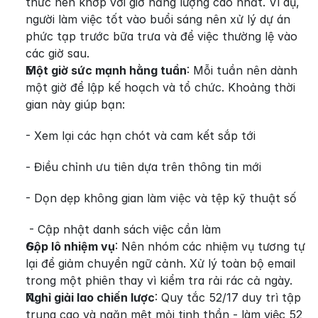
thức nên khớp với giờ năng lượng cao nhất. Ví dụ, 
người làm việc tốt vào buổi sáng nên xử lý dự án 
phức tạp trước bữa trưa và để việc thường lệ vào 
các giờ sau.
Một giờ sức mạnh hằng tuần
: Mỗi tuần nên dành 
một giờ để lập kế hoạch và tổ chức. Khoảng thời 
gian này giúp bạn:  
- Xem lại các hạn chót và cam kết sắp tới
- Điều chỉnh ưu tiên dựa trên thông tin mới
- Dọn dẹp không gian làm việc và tệp kỹ thuật số
 - Cập nhật danh sách việc cần làm
Gộp lô nhiệm vụ
: Nên nhóm các nhiệm vụ tương tự 
lại để giảm chuyển ngữ cảnh. Xử lý toàn bộ email 
trong một phiên thay vì kiểm tra rải rác cả ngày.
Nghỉ giải lao chiến lược
: Quy tắc 52/17 duy trì tập 
trung cao và ngăn mệt mỏi tinh thần - làm việc 52 