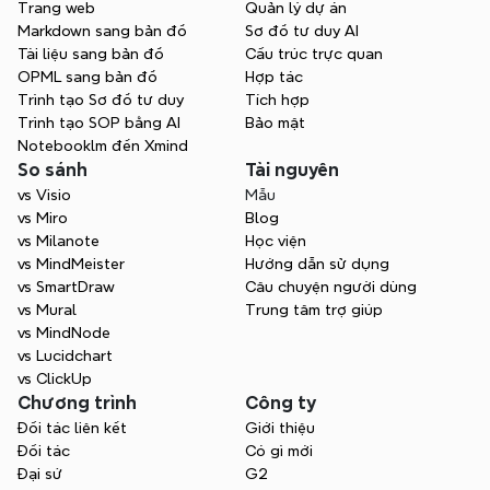
Trang web
Quản lý dự án
Markdown sang bản đồ
Sơ đồ tư duy AI
Tài liệu sang bản đồ
Cấu trúc trực quan
OPML sang bản đồ
Hợp tác
Sẵn sàng đưa ra quyết định 
Trình tạo Sơ đồ tư duy
Tích hợp
Trình tạo SOP bằng AI
Bảo mật
thông minh hơn?
Notebooklm đến Xmind
Suy nghĩ rõ ràng dẫn đến lựa chọn tốt 
So sánh
Tài nguyên
hơn. Với Xmind, bạn có thể biến các quyết 
vs Visio
Mẫu
định thành các hành trình trực quan - 
vs Miro
Blog
được tổ chức, suy nghĩ cẩn thận và sẵn 
vs Milanote
Học viện
sàng để chia sẻ.
vs MindMeister
Hướng dẫn sử dụng
vs SmartDraw
Câu chuyện người dùng
Bắt đầu miễn phí
vs Mural
Trung tâm trợ giúp
vs MindNode
vs Lucidchart
vs ClickUp
Chương trình
Công ty
Đối tác liên kết
Giới thiệu
Đối tác
Có gì mới
Đại sứ
G2