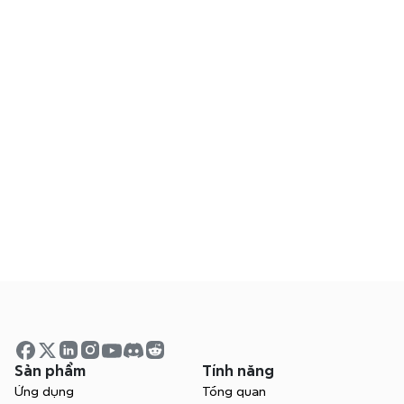
Xmind hỗ trợ đưa ra quyết định như thế 
nào?
Tôi có thể chia sẻ bản đồ với đội của 
mình không?
Sơ đồ tư duy so với cây quyết định?
Quy trình ra quyết định là gì?
Sản phẩm
Tính năng
Ứng dụng
Tổng quan