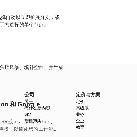
后选择自动以立即扩展分支，或
于您选择的单个节点。
头脑风暴、填补空白，并生成
公司
定价与方案
关于
定价
on 和 Google
有什么新内容
高级版
G2
业务
法律声明
企业
V或.ics，并与Notion、
教育
用程序连接，以简化您的工作流