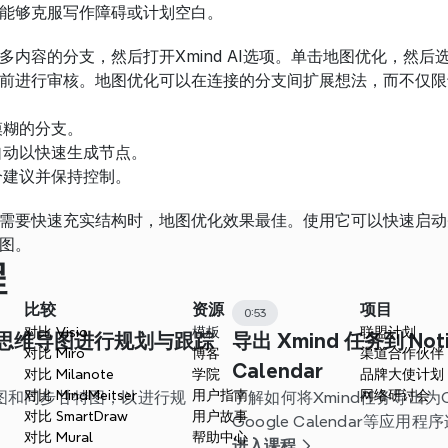
能够克服写作障碍或计划空白。
多内容的分支，然后打开Xmind AI选项。单击地图优化，然
前进行审核。地图优化可以在连接的分支间扩展想法，而不仅限
模糊的分支。
自动以快速生成节点。
个建议并保持控制。
需要快速充实结构时，地图优化效果最佳。使用它可以快速启动
图。
程
比较
资源
项目
0:53
对比 Visio
模板
联盟计划
使用思维导图进行规划与跟踪
导出 Xmind 任务到 Noti
对比 Miro
博客
渠道合作伙伴
Calendar
对比 Milanote
学院
品牌大使计划
对比 MindMeitser
用户指南
网络研讨会
导图和同步甘特图，以进行规
了解如何将Xmind任务导出为CS
对比 SmartDraw
用户故事
。
Google Calendar等应
对比 Mural
帮助中心
程。
进入课程