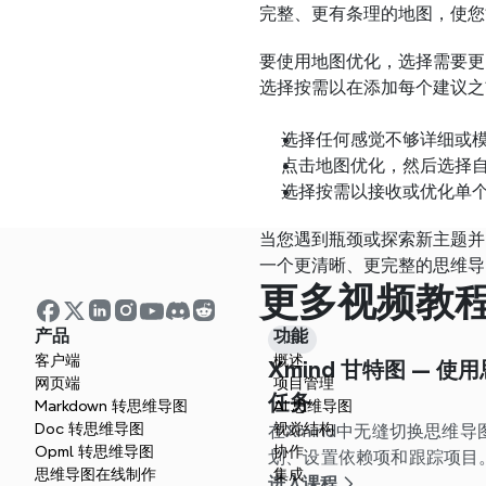
完整、更有条理的地图，使您
要使用地图优化，选择需要更
选择按需以在添加每个建议之
选择任何感觉不够详细或
点击地图优化，然后选择
选择按需以接收或优化单
当您遇到瓶颈或探索新主题并
一个更清晰、更完整的思维导
更多视频教
产品
功能
1:34
客户端
概述
Xmind 甘特图 — 
网页端
项目管理
任务
Markdown 转思维导图
AI 思维导图
Doc 转思维导图
视觉结构
在Xmind中无缝切换思维
Opml 转思维导图
协作
划、设置依赖项和跟踪项目
思维导图在线制作
集成
进入课程