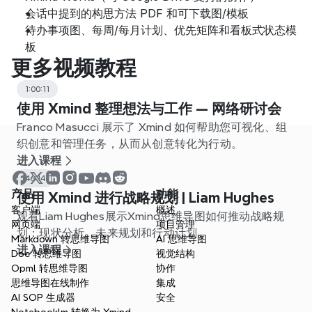
会话中提到的构思方法 PDF 和可下载图/模板
待办事项图、每周/每月计划、优先矩阵和看板式状态模
板
更多视频教程
1:00:11
使用 Xmind 整理想法与工作 — 网络研讨会
Franco Masucci 展示了 Xmind 如何帮助您可视化、组
织创意和管理任务，从而从创意转化为行动。
进入课程
46:14
产品
功能
使用 Xmind 进行战略规划 | Liam Hughes
客户端
概述
观看Liam Hughes展示Xmind思维导图如何推动战略规
网页端
项目管理
划：现状分析、未来规划和行动计划。
Markdown 转思维导图
AI 思维导图
进入课程
Doc 转思维导图
视觉结构
Opml 转思维导图
协作
思维导图在线制作
集成
AI SOP 生成器
安全