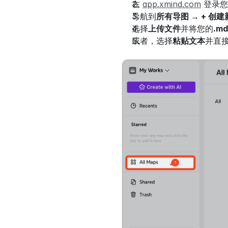
在 
app.xmind.com
 登录您
导航到
所有导图 
→
 + 创建
选择
上传文件
并将您的
.md
或者，选择
粘贴文本
并直接