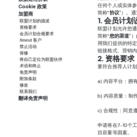
任何个人或实体参与
Cookie 政策
简称“
协议
”）。通
加盟商
1. 会员计划
联盟计划的描述
资格要求
联盟计划允许您
会员计划合规要求
简称“
您的渠道
”
Xmind 客户
用我们提供的特
禁止活动
链接格式、营销
保修
2. 资格要求
将自己定位为联盟伙伴
术语和终止
要符合推荐人计
免责声明
附加条款
a) 内容平台：
修改
联系我们
b) 内容质量：
翻译免责声明
c) 合规性：同
申请将在7-10
目容量等因素。