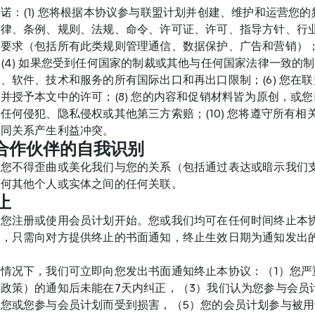
诺：(1) 您将根据本协议参与联盟计划并创建、维护和运营您的
法律、条例、规则、法规、命令、许可证、许可、指导方针、行
要求（包括所有此类规则管理通信、数据保护、广告和营销）；(
(4) 如果您受到任何国家的制裁或其他与任何国家法律一致的制
、软件、技术和服务的所有国际出口和再出口限制；(6) 您在联
并授予本文中的许可；(8) 您的内容和促销材料皆为原创，或您
任何侵犯、隐私侵权或其他第三方索赔；(10) 您将遵守所有相关
合同关系产生利益冲突。
属合作伙伴的自我识别
，您不得歪曲或美化我们与您的关系（包括通过表达或暗示我们
任何其他个人或实体之间的任何关联。
止
从您注册或使用会员计划开始。您或我们均可在任何时间终止本
，只需向对方提供终止的书面通知，终止生效日期为通知发出
情况下，我们可立即向您发出书面通知终止本协议：（1）您严
政策）的通知后未能在7天内纠正，（3）我们认为您参与会员
您或您参与会员计划而受到损害，（5）您的会员计划参与被