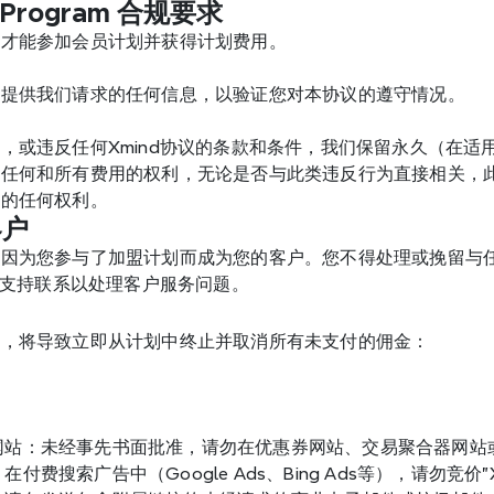
ate Program 合规要求
议才能参加会员计划并获得计划费用。
们提供我们请求的任何信息，以验证您对本协议的遵守情况。
，或违反任何Xmind协议的条款和条件，我们保留永久（在
任何和所有费用的权利，无论是否与此类违反行为直接相关，此
偿的任何权利。
客户
因为您参与了加盟计划而成为您的客户。您不得处理或挽留与任
nd支持联系以处理客户服务问题。
止，将导致立即从计划中终止并取消所有未支付的佣金：
：
网站：未经事先书面批准，请勿在优惠券网站、交易聚合器网站
费搜索广告中（Google Ads、Bing Ads等），请勿竞价"Xmi