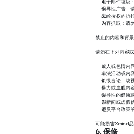
电子邮件垃圾
误导性广告：
未经授权的折
内容抓取：请勿
禁止的内容和背
请勿在下列内容或
成人或色情内
非法活动或内
仇恨言论、歧
暴力或血腥内
误导性的健康
假新闻或虚假
违反平台政策
可能损害Xmin
6. 保修