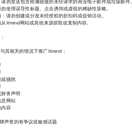
：请勿发送包含附属链接的未经请求的商业电子邮件或垃圾邮件
请勿使用误导性标题、点击诱饵或虚假的稀缺性策略。
扣：请勿创建或分发未经授权的折扣码或促销活动。
从Xmind网站或其他来源抓取或复制内容。
景：
与其相关的情况下推广Xmind：
容
容
视或骚扰
容
或财务声明
信息网站
的内容
d品牌声誉的有争议或敏感话题