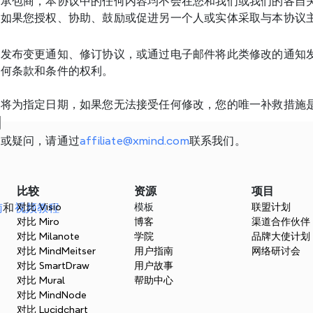
的承包商，本协议中的任何内容均不会在您和我们或我们的各自
。如果您授权、协助、鼓励或促进另一个人或实体采取与本协议
过发布变更通知、修订协议，或通过电子邮件将此类修改的通知
任何条款和条件的权利。
将为指定日期，如果您无法接受任何修改，您的唯一补救措施
们
题或疑问，请通过
affiliate@xmind.com
联系我们。
比较
资源
项目
南
和
视频教程
对比 Visio
模板
联盟计划
对比 Miro
博客
渠道合作伙伴
对比 Milanote
学院
品牌大使计划
对比 MindMeitser
用户指南
网络研讨会
对比 SmartDraw
用户故事
对比 Mural
帮助中心
对比 MindNode
对比 Lucidchart