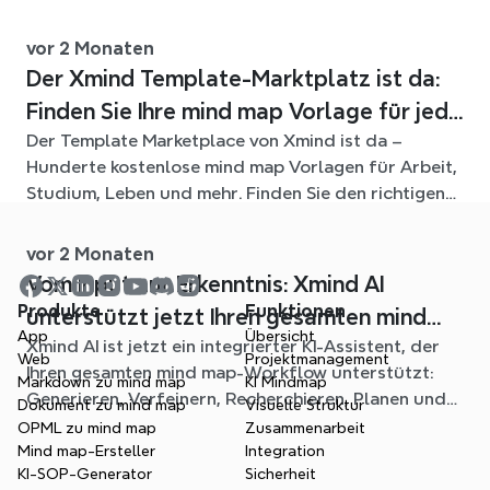
Quelldateien in klare, bearbeitbare mind maps.
vor 2 Monaten
Der Xmind Template-Marktplatz ist da:
Finden Sie Ihre mind map Vorlage für jede
Der Template Marketplace von Xmind ist da –
Situation
Hunderte kostenlose mind map Vorlagen für Arbeit,
Studium, Leben und mehr. Finden Sie den richtigen
Einstieg und überspringen Sie das leere Blatt.
vor 2 Monaten
Vom Input zur Erkenntnis: Xmind AI
Produkte
Funktionen
unterstützt jetzt Ihren gesamten mind
App
Übersicht
Xmind AI ist jetzt ein integrierter KI-Assistent, der
mapping-Workflow
Web
Projektmanagement
Ihren gesamten mind map-Workflow unterstützt:
Markdown zu mind map
KI Mindmap
Generieren, Verfeinern, Recherchieren, Planen und
Dokument zu mind map
Visuelle Struktur
Exportieren – alles, ohne Ihr Diagramm zu verlassen.
OPML zu mind map
Zusammenarbeit
Mind map-Ersteller
Integration
KI-SOP-Generator
Sicherheit