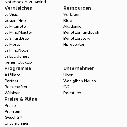
Notebooklm zu Xmind
Vergleichen
Ressourcen
vs Visio
Vorlagen
gegen Miro
Blog
vs Milanote
Akademie
vs MindMeister
Benutzerhandbuch
vs SmartDraw
Benutzerstory
vs Mural
Hilfecenter
vs MindNode
vs Lucidchart
gegen ClickUp
Programme
Unternehmen
Affiliate
Über
Partner
Was gibt's Neues
Botschafter
G2
Webinar
Rechtlich
Preise & Pläne
Preise
Premium
Geschäft
Unternehmen