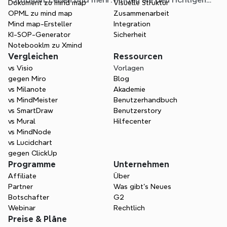
Dokument zu mind map
Visuelle Struktur
Einstieg und überspringen Sie das leere Blatt.
OPML zu mind map
Zusammenarbeit
Mind map-Ersteller
Integration
KI-SOP-Generator
Sicherheit
Notebooklm zu Xmind
Vergleichen
Ressourcen
vs Visio
Vorlagen
gegen Miro
Blog
vs Milanote
Akademie
vs MindMeister
Benutzerhandbuch
vs SmartDraw
Benutzerstory
vs Mural
Hilfecenter
vs MindNode
vs Lucidchart
gegen ClickUp
Programme
Unternehmen
Affiliate
Über
Partner
Was gibt's Neues
Botschafter
G2
Webinar
Rechtlich
Preise & Pläne