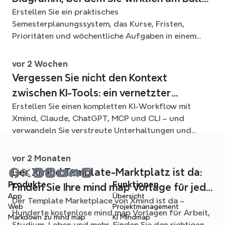
Erstellen Sie ein praktisches
bleiben
Semesterplanungssystem, das Kurse, Fristen,
Prioritäten und wöchentliche Aufgaben in einem
flexiblen Xmind-Diagramm für das ganze Semester
verbindet.
vor 2 Wochen
Vergessen Sie nicht den Kontext
zwischen KI-Tools: ein vernetzter
Erstellen Sie einen kompletten KI-Workflow mit
Workflow mit Xmind
Xmind, Claude, ChatGPT, MCP und CLI – und
verwandeln Sie verstreute Unterhaltungen und
Quelldateien in klare, bearbeitbare mind maps.
vor 2 Monaten
Der Xmind Template-Marktplatz ist da:
Produkte
Funktionen
Finden Sie Ihre mind map Vorlage für jede
App
Übersicht
Der Template Marketplace von Xmind ist da –
Situation
Web
Projektmanagement
Hunderte kostenlose mind map Vorlagen für Arbeit,
Markdown zu mind map
KI Mindmap
Studium, Leben und mehr. Finden Sie den richtigen