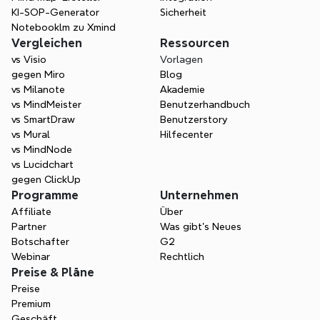
KI-SOP-Generator
Sicherheit
Notebooklm zu Xmind
Vergleichen
Ressourcen
vs Visio
Vorlagen
gegen Miro
Blog
vs Milanote
Akademie
vs MindMeister
Benutzerhandbuch
vs SmartDraw
Benutzerstory
vs Mural
Hilfecenter
vs MindNode
vs Lucidchart
gegen ClickUp
Programme
Unternehmen
Affiliate
Über
Partner
Was gibt's Neues
Botschafter
G2
Webinar
Rechtlich
Preise & Pläne
Preise
Premium
Geschäft