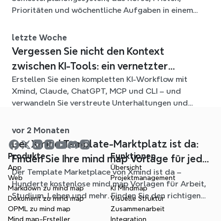
Prioritäten und wöchentliche Aufgaben in einem
flexiblen Xmind-Diagramm für das ganze Semester
verbindet.
letzte Woche
Vergessen Sie nicht den Kontext
zwischen KI-Tools: ein vernetzter
Erstellen Sie einen kompletten KI-Workflow mit
Workflow mit Xmind
Xmind, Claude, ChatGPT, MCP und CLI – und
verwandeln Sie verstreute Unterhaltungen und
Quelldateien in klare, bearbeitbare mind maps.
vor 2 Monaten
Der Xmind Template-Marktplatz ist da:
Produkte
Funktionen
Finden Sie Ihre mind map Vorlage für jede
App
Übersicht
Der Template Marketplace von Xmind ist da –
Situation
Web
Projektmanagement
Hunderte kostenlose mind map Vorlagen für Arbeit,
Markdown zu mind map
KI Mindmap
Studium, Leben und mehr. Finden Sie den richtigen
Dokument zu mind map
Visuelle Struktur
Einstieg und überspringen Sie das leere Blatt.
OPML zu mind map
Zusammenarbeit
Mind map-Ersteller
Integration