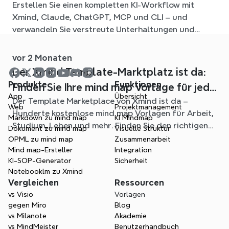
Erstellen Sie einen kompletten KI-Workflow mit
Workflow mit Xmind
Xmind, Claude, ChatGPT, MCP und CLI – und
verwandeln Sie verstreute Unterhaltungen und
Quelldateien in klare, bearbeitbare mind maps.
vor 2 Monaten
Der Xmind Template-Marktplatz ist da:
Produkte
Funktionen
Finden Sie Ihre mind map Vorlage für jede
App
Übersicht
Der Template Marketplace von Xmind ist da –
Situation
Web
Projektmanagement
Hunderte kostenlose mind map Vorlagen für Arbeit,
Markdown zu mind map
KI Mindmap
Studium, Leben und mehr. Finden Sie den richtigen
Dokument zu mind map
Visuelle Struktur
Einstieg und überspringen Sie das leere Blatt.
OPML zu mind map
Zusammenarbeit
Mind map-Ersteller
Integration
KI-SOP-Generator
Sicherheit
Notebooklm zu Xmind
Vergleichen
Ressourcen
vs Visio
Vorlagen
gegen Miro
Blog
vs Milanote
Akademie
vs MindMeister
Benutzerhandbuch