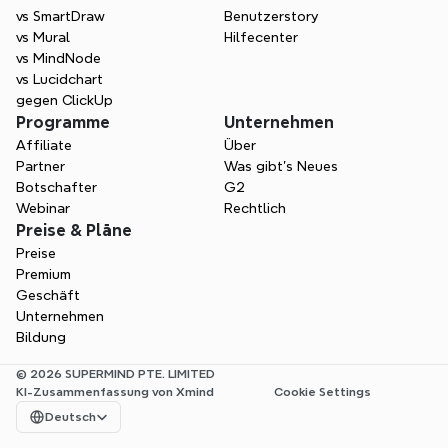
vs SmartDraw
Benutzerstory
vs Mural
Hilfecenter
vs MindNode
vs Lucidchart
gegen ClickUp
Programme
Unternehmen
Affiliate
Über
Partner
Was gibt's Neues
Botschafter
G2
Webinar
Rechtlich
Preise & Pläne
Preise
Premium
Geschäft
Unternehmen
Bildung
© 2026 SUPERMIND PTE. LIMITED
KI-Zusammenfassung von Xmind
Cookie Settings
Select Language
Deutsch