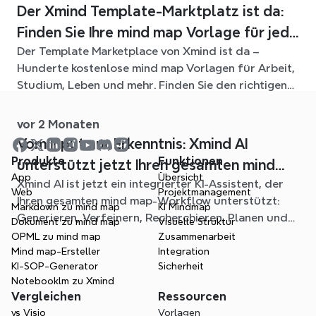
Der Xmind Template-Marktplatz ist da:
Finden Sie Ihre mind map Vorlage für jede
Der Template Marketplace von Xmind ist da –
Situation
Hunderte kostenlose mind map Vorlagen für Arbeit,
Studium, Leben und mehr. Finden Sie den richtigen
Einstieg und überspringen Sie das leere Blatt.
vor 2 Monaten
Vom Input zur Erkenntnis: Xmind AI
Produkte
Funktionen
unterstützt jetzt Ihren gesamten mind
App
Übersicht
Xmind AI ist jetzt ein integrierter KI-Assistent, der
mapping-Workflow
Web
Projektmanagement
Ihren gesamten mind map-Workflow unterstützt:
Markdown zu mind map
KI Mindmap
Generieren, Verfeinern, Recherchieren, Planen und
Dokument zu mind map
Visuelle Struktur
Exportieren – alles, ohne Ihr Diagramm zu verlassen.
OPML zu mind map
Zusammenarbeit
Mind map-Ersteller
Integration
KI-SOP-Generator
Sicherheit
Notebooklm zu Xmind
Vergleichen
Ressourcen
vs Visio
Vorlagen