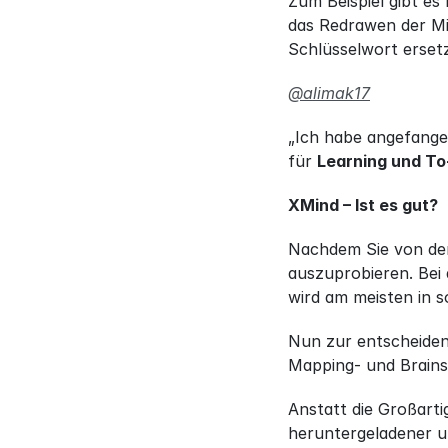
Zum Beispiel gibt es
das Redrawen der Mi
Schlüsselwort ersetz
@alimak17
„Ich habe angefangen
für 
Learning und To
XMind – Ist es gut?
Nachdem Sie von der
auszuprobieren. Bei
wird am meisten in 
Nun zur entscheidend
Mapping- und Brains
Anstatt die Großart
heruntergeladener u