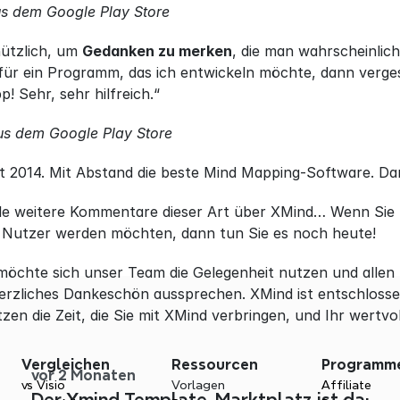
s dem Google Play Store
nützlich, um 
Gedanken zu merken
, die man wahrscheinlich
ür ein Programm, das ich entwickeln möchte, dann vergesse
! Sehr, sehr hilfreich.“
s dem Google Play Store
t 2014. Mit Abstand die beste Mind Mapping-Software. Dan
ele weitere Kommentare dieser Art über XMind… Wenn Sie 
 Nutzer werden möchten, dann tun Sie es noch heute!
möchte sich unser Team die Gelegenheit nutzen und allen 
erzliches Dankeschön aussprechen. XMind ist entschlossen
tzen die Zeit, die Sie mit XMind verbringen, und Ihr wertv
Vergleichen
Ressourcen
Programm
vor 2 Monaten
vs Visio
Vorlagen
Affiliate