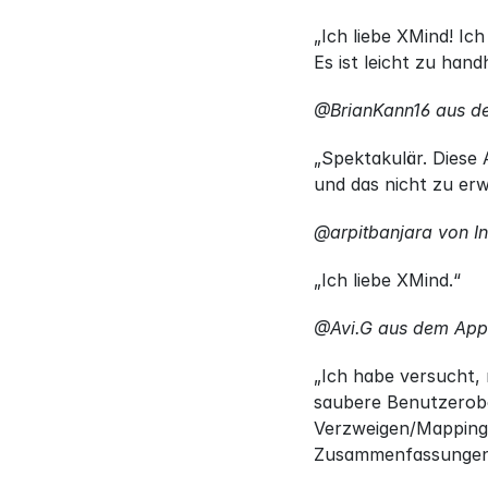
„Ich liebe XMind! Ic
Es ist leicht zu han
@BrianKann16 aus d
„Spektakulär. Diese 
und das nicht zu er
@arpitbanjara von I
„Ich liebe XMind.“
@Avi.G aus dem App
„Ich habe versucht,
saubere Benutzerobe
Verzweigen/Mapping 
Zusammenfassungen, 