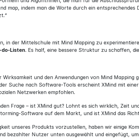
 Formeln und Algorithmen, die man für die Abschlussprüfun
nd map, indem man die Worte durch ein entsprechendes Di
t.“
, in der Mittelschule mit Mind Mapping zu experimentiere
-do-Listen
. Es half, eine bessere Struktur zu schaffen, d
 Wirksamkeit und den Anwendungen von Mind Mapping gehör
 der Suche nach Software-Tools erscheint XMind mit eine
sozialen Netzwerken empfohlen.
en Frage – ist XMind gut? Lohnt es sich wirklich, Zeit un
torming-Software auf dem Markt, und ist XMind das Richti
igkeit unseres Produkts vorzustellen, haben wir einige K
nd bezahlter Nutzer unten ausgewählt und eingefügt, um 