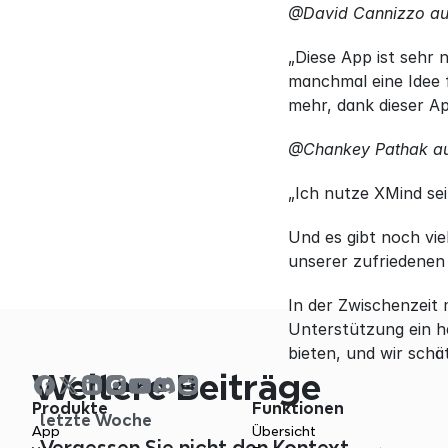
@David Cannizzo au
„Diese App ist sehr 
manchmal eine Idee f
mehr, dank dieser App
@Chankey Pathak au
„Ich nutze XMind sei
Und es gibt noch vi
unserer zufriedenen
In der Zwischenzeit 
Unterstützung ein h
bieten, und wir schä
Weitere Beiträge
Produkte
Funktionen
letzte Woche
App
Übersicht