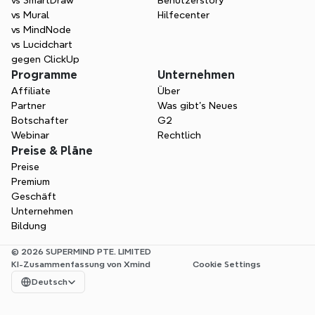
vs SmartDraw
Benutzerstory
vs Mural
Hilfecenter
vs MindNode
vs Lucidchart
gegen ClickUp
Programme
Unternehmen
Affiliate
Über
Partner
Was gibt's Neues
Botschafter
G2
Webinar
Rechtlich
Preise & Pläne
Preise
Premium
Geschäft
Unternehmen
Bildung
© 2026 SUPERMIND PTE. LIMITED
KI-Zusammenfassung von Xmind
Cookie Settings
Select Language
Deutsch