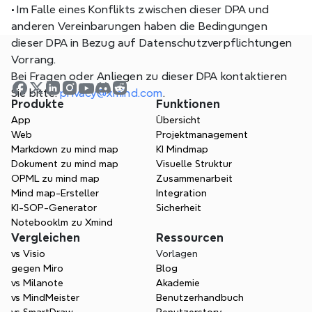
•
 Im Falle eines Konflikts zwischen dieser DPA und 
anderen Vereinbarungen haben die Bedingungen 
dieser DPA in Bezug auf Datenschutzverpflichtungen 
Vorrang.
Bei Fragen oder Anliegen zu dieser DPA kontaktieren 
Sie bitte: 
privacy@xmind.com
.
Produkte
Funktionen
App
Übersicht
Web
Projektmanagement
Markdown zu mind map
KI Mindmap
Dokument zu mind map
Visuelle Struktur
OPML zu mind map
Zusammenarbeit
Mind map-Ersteller
Integration
KI-SOP-Generator
Sicherheit
Notebooklm zu Xmind
Vergleichen
Ressourcen
vs Visio
Vorlagen
gegen Miro
Blog
vs Milanote
Akademie
vs MindMeister
Benutzerhandbuch