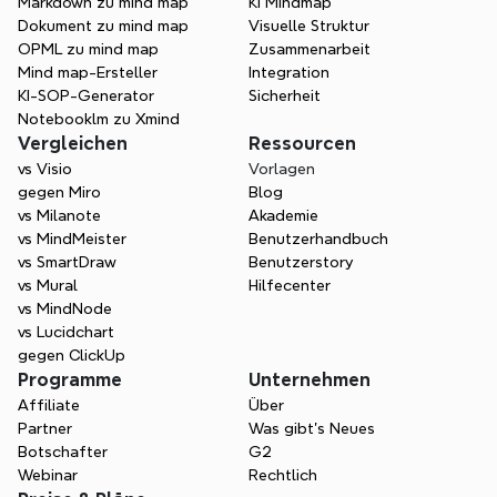
Markdown zu mind map
KI Mindmap
Dokument zu mind map
Visuelle Struktur
OPML zu mind map
Zusammenarbeit
Mind map-Ersteller
Integration
KI-SOP-Generator
Sicherheit
Notebooklm zu Xmind
Vergleichen
Ressourcen
vs Visio
Vorlagen
gegen Miro
Blog
vs Milanote
Akademie
vs MindMeister
Benutzerhandbuch
vs SmartDraw
Benutzerstory
vs Mural
Hilfecenter
vs MindNode
vs Lucidchart
gegen ClickUp
Programme
Unternehmen
Affiliate
Über
Partner
Was gibt's Neues
Botschafter
G2
Webinar
Rechtlich