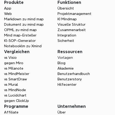
Produkte
Funktionen
unterstützen?
App
Übersicht
Web
Projektmanagement
Markdown zu mind map
KI Mindmap
Was ist der Unterschied zwischen UI- 
Dokument zu mind map
Visuelle Struktur
OPML zu mind map
Zusammenarbeit
und UX-Design-Tools?
Mind map-Ersteller
Integration
KI-SOP-Generator
Sicherheit
Notebooklm zu Xmind
Kann ich mit Kunden zusammenarbeiten, 
Vergleichen
Ressourcen
indem ich Xmind verwende?
vs Visio
Vorlagen
gegen Miro
Blog
vs Milanote
Akademie
vs MindMeister
Benutzerhandbuch
vs SmartDraw
Benutzerstory
vs Mural
Hilfecenter
vs MindNode
vs Lucidchart
gegen ClickUp
Programme
Unternehmen
Affiliate
Über