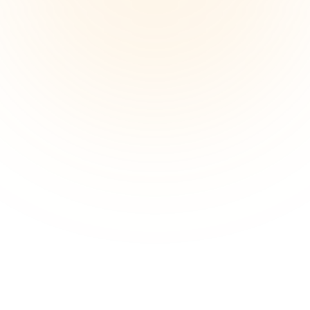
Die Flamme in der remote 
Zusammenarbeit aufrechterhalten
Designer berichten von einem Verlust an spontaner 
Kreativität und einer verringerten Teamkohäsion, wenn 
sie remote arbeiten. Echtzeit-visuelle Zusammenarbeit 
trägt dazu bei, das Engagement zu steigern und 
kreative Funken wieder zu entfachen.
Organisationsprozesse des Design 
Thinking
Die Erfassung komplexer Design-Denkprozesse—
Recherche, Ideation, Prototyping—kann überwältigend 
sein. Designer benötigen strukturierte visuelle Rahmen, 
um Projekte auf Kurs zu halten.
Verwenden Sie UI- und UX-Design-
Tools an einem Ort