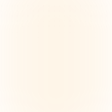
Die kreative Vision über verteilte 
Teams hinweg ausrichten
Fernentwurfsteams kämpfen damit, ihre Vision und 
Ziele über Zeitzonen und Werkzeuge hinweg in 
Einklang zu bringen, was zu Verwirrung und nicht 
abgestimmten Ergebnissen führt. Mind maps helfen, 
gemeinsame Ziele visuell zu klären.