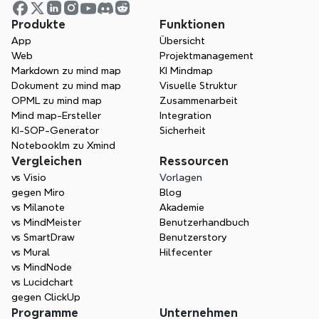
exportieren?
Produkte
Funktionen
App
Übersicht
Web
Projektmanagement
Mehr als ein KI-
Markdown zu mind map
KI Mindmap
Lehrplangenerator
Dokument zu mind map
Visuelle Struktur
OPML zu mind map
Zusammenarbeit
Xmind geht über die bloße Texterstellung 
Mind map-Ersteller
Integration
hinaus. Wir nutzen leistungsstarke KI, um 
KI-SOP-Generator
Sicherheit
Lehrkräften zu helfen, ihren Lehrplan zu 
Notebooklm zu Xmind
visualisieren, kreative 
Vergleichen
Ressourcen
Klassenzimmeraktivitäten zu entwickeln 
vs Visio
Vorlagen
und durch organisierte Vorbereitung 
gegen Miro
Blog
bessere Ergebnisse für die Schüler zu 
vs Milanote
Akademie
erzielen.
vs MindMeister
Benutzerhandbuch
vs SmartDraw
Benutzerstory
Kostenlos starten
vs Mural
Hilfecenter
vs MindNode
vs Lucidchart
gegen ClickUp
Programme
Unternehmen