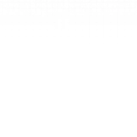
Schritt 1
Geben Sie Ihr Thema ein
Geben Sie Ihr Fach, die Klassenstufe und 
spezifische Lernziele in den Generator ein, um 
der KI Kontext zu bieten.
Schritt 2
KI-Generierung
Unsere fortschrittlichen KI-Modelle 
verarbeiten Ihre Anforderungen, um eine 