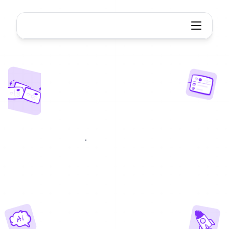
KI-Stundenplan-Generator
KI-Lektionsplan
Generator
Erstellen
Sie
qualitativ
hochwertige
Unterrichtspläne
sofort
mit
der
Kraft
von
KI.
Sparen
Sie
Stunden
an
Vorbereitungszeit
und
konzentrieren
Sie
sich
auf
das,
was
am
wichtigsten
ist.