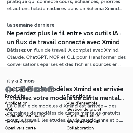
pratique qui connecte cours, échéances, priorités
et actions hebdomadaires dans un Schéma Xmind
flexible tout au long du trimestre.
la semaine dernière
Ne perdez plus le fil entre vos outils IA :
un flux de travail connecté avec Xmind
Bâtissez un flux de travail IA complet avec Xmind,
Claude, ChatGPT, MCP et CLI, pour transformer des
conversations éparses et des fichiers sources en
cartes mentales claires et modifiables.
il y a 2 mois
La Galerie de modèles Xmind est arrivée
Produits
Fonctions
: trouvez votre modèle de carte mentale
Application
Vue d'ensemble
La Galerie de modèles d'Xmind est arrivée – des
pour chaque situation
Web
Gestion de projet
centaines de modèles de cartes mentales gratuits
Markdown vers carte
Carte mentale IA
pour le travail, les études, la vie quotidienne et plus
Doc vers carte
Structure visuelle
encore. Trouvez le point de départ idéal et oubliez
Opml vers carte
Collaboration