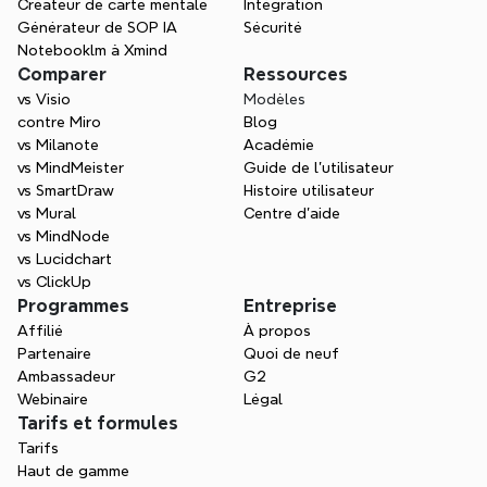
la page blanche.
Créateur de carte mentale
Intégration
Générateur de SOP IA
Sécurité
Notebooklm à Xmind
Comparer
Ressources
vs Visio
Modèles
contre Miro
Blog
vs Milanote
Académie
vs MindMeister
Guide de l’utilisateur
vs SmartDraw
Histoire utilisateur
vs Mural
Centre d'aide
vs MindNode
vs Lucidchart
vs ClickUp
Programmes
Entreprise
Affilié
À propos
Partenaire
Quoi de neuf
Ambassadeur
G2
Webinaire
Légal
Tarifs et formules
Tarifs
Haut de gamme