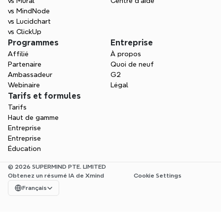
vs Mural
Centre d'aide
vs MindNode
vs Lucidchart
vs ClickUp
Programmes
Entreprise
Affilié
À propos
Partenaire
Quoi de neuf
Ambassadeur
G2
Webinaire
Légal
Tarifs et formules
Tarifs
Haut de gamme
Entreprise
Entreprise
Éducation
© 2026 SUPERMIND PTE. LIMITED
Obtenez un résumé IA de Xmind
Cookie Settings
Select Language
Français