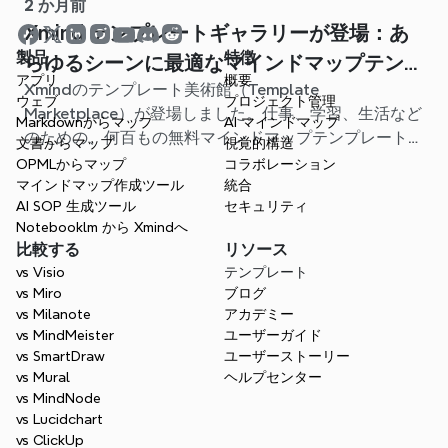
2 か月前
Xmind テンプレートギャラリーが登場：あ
製品
特徴
らゆるシーンに最適なマインドマップテンプ
アプリ
概要
Xmindのテンプレート美術館（Template
レートが見つかります
ウェブ
プロジェクト管理
Marketplace）が登場しました。仕事、学習、生活など
Markdownからマップ
AI マインドマップ
のための、何百もの無料マインドマップテンプレートが
文書からマップ
視覚的構造
用意されています。最適なスタート地点を見つけ、白紙
OPMLからマップ
コラボレーション
から始める手間を省きましょう。
マインドマップ作成ツール
統合
AI SOP 生成ツール
セキュリティ
Notebooklm から Xmindへ
比較する
リソース
vs Visio
テンプレート
vs Miro
ブログ
vs Milanote
アカデミー
vs MindMeister
ユーザーガイド
vs SmartDraw
ユーザーストーリー
vs Mural
ヘルプセンター
vs MindNode
vs Lucidchart
vs ClickUp