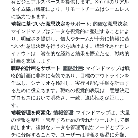
有ビジュアルスペースを提供します。Xmindのリアル
タイム協力機能により、リモートチームはシームレス
に協力できます。
情報に基づいた意思決定をサポート
: 
的確な意思決定
: 
マインドマップはデータを視覚的に整理することによ
り、明確さを提供し、個人やチームが十分に情報に基
づいた意思決定を行うのを助けます。構造化されたレ
イアウトは、潜在的な経路と結果を際立たせ、戦略的
計画を支援します。
戦略的計画をサポート
: 
戦略計画
: マインドマップは戦
略的計画に非常に有効であり、目標のアウトラインを
作成し、シナリオを検討し、実行可能な手順を計画す
るために役立ちます。戦略の視覚的表現は、意思決定
プロセスにおいて明確さ、一致、適応性を保証しま
す。
情報管理を簡素化
: 
情報管理
: マインドマップは、大量
の情報を整理・管理するための優れたツールとして機
能します。複雑なデータを管理可能なノードとブラン
チに分解することで、ユーザーは情報を容易に分類、