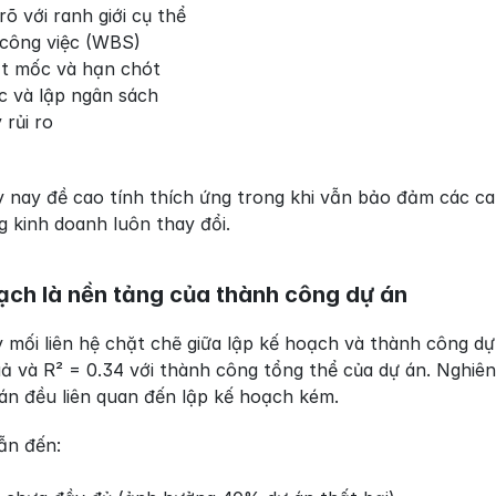
õ với ranh giới cụ thể
 công việc (WBS)
ột mốc và hạn chót
c và lập ngân sách
 rủi ro
nay đề cao tính thích ứng trong khi vẫn bảo đảm các cam k
g kinh doanh luôn thay đổi.
oạch là nền tảng của thành công dự án
 mối liên hệ chặt chẽ giữa lập kế hoạch và thành công dự
quả và R² = 0.34 với thành công tổng thể của dự án. Nghi
 án đều liên quan đến lập kế hoạch kém.
ẫn đến: