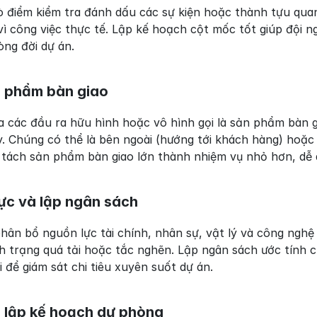
ò điểm kiểm tra đánh dấu các sự kiện hoặc thành tựu quan
 vì công việc thực tế. Lập kế hoạch cột mốc tốt giúp đội ng
òng đời dự án.
n phẩm bàn giao
 các đầu ra hữu hình hoặc vô hình gọi là sản phẩm bàn gi
 Chúng có thể là bên ngoài (hướng tới khách hàng) hoặc n
 tách sản phẩm bàn giao lớn thành nhiệm vụ nhỏ hơn, dễ q
ực và lập ngân sách
ân bổ nguồn lực tài chính, nhân sự, vật lý và công nghệ 
 trạng quá tải hoặc tắc nghẽn. Lập ngân sách ước tính ch
 để giám sát chi tiêu xuyên suốt dự án.
và lập kế hoạch dự phòng