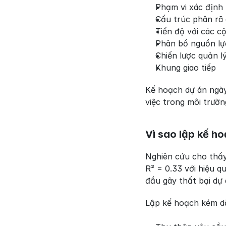
Phạm vi xác định r
Cấu trúc phân rã
Tiến độ với các c
Phân bổ nguồn lự
Chiến lược quản lý
Khung giao tiếp
Kế hoạch dự án ngày 
việc trong môi trườn
Vì sao lập kế h
Nghiên cứu cho thấy
R² = 0.33 với hiệu 
đầu gây thất bại dự
Lập kế hoạch kém d