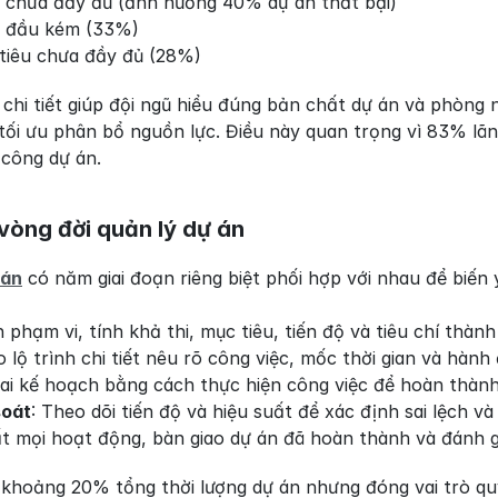
 chưa đầy đủ (ảnh hưởng 40% dự án thất bại)
n đầu kém (33%)
tiêu chưa đầy đủ (28%)
 chi tiết giúp đội ngũ hiểu đúng bản chất dự án và phòng
 tối ưu phân bổ nguồn lực. Điều này quan trọng vì 83% l
công dự án.
vòng đời quản lý dự án
 án
 có năm giai đoạn riêng biệt phối hợp với nhau để biến
h phạm vi, tính khả thi, mục tiêu, tiến độ và tiêu chí thàn
o lộ trình chi tiết nêu rõ công việc, mốc thời gian và hàn
khai kế hoạch bằng cách thực hiện công việc để hoàn thàn
soát
: Theo dõi tiến độ và hiệu suất để xác định sai lệch và
ất mọi hoạt động, bàn giao dự án đã hoàn thành và đánh g
khoảng 20% tổng thời lượng dự án nhưng đóng vai trò qu