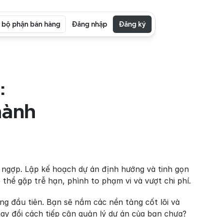
i bộ phận bán hàng
Đăng nhập
Đăng ký
 
ành 
 ngợp. Lập kế hoạch dự án định hướng và tinh gọn 
thể gặp trễ hạn, phình to phạm vi và vượt chi phí.
g đầu tiên. Bạn sẽ nắm các nền tảng cốt lõi và 
 đổi cách tiếp cận quản lý dự án của bạn chưa? 