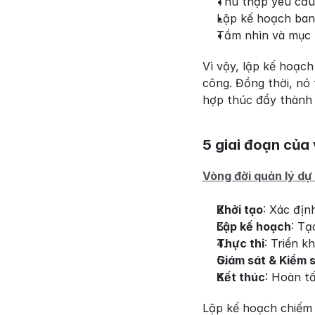
Thu thập yêu cầu
Lập kế hoạch ba
Tầm nhìn và mục 
Vì vậy, lập kế hoạch
công. Đồng thời, nó
hợp thúc đẩy thành 
5 giai đoạn của 
Vòng đời quản lý dự
Khởi tạo
: Xác địn
Lập kế hoạch
: Tạ
Thực thi
: Triển 
Giám sát & Kiểm 
Kết thúc
: Hoàn t
Lập kế hoạch chiếm 