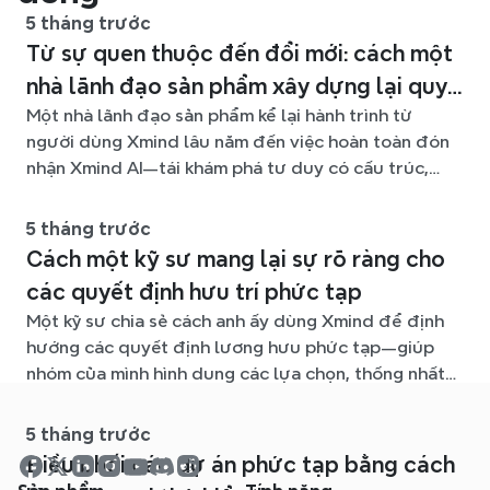
5 tháng trước
Từ sự quen thuộc đến đổi mới: cách một
nhà lãnh đạo sản phẩm xây dựng lại quy
Một nhà lãnh đạo sản phẩm kể lại hành trình từ
trình tư duy với Xmind AI
người dùng Xmind lâu năm đến việc hoàn toàn đón
nhận Xmind AI—tái khám phá tư duy có cấu trúc,
tăng cường cộng tác nhóm và vượt qua thách thức
ngày càng lớn trong việc tổ chức ý tưởng ở quy mô
5 tháng trước
lớn.
Cách một kỹ sư mang lại sự rõ ràng cho
các quyết định hưu trí phức tạp
Một kỹ sư chia sẻ cách anh ấy dùng Xmind để định
hướng các quyết định lương hưu phức tạp—giúp
nhóm của mình hình dung các lựa chọn, thống nhất
thảo luận và làm rõ một vấn đề vốn dễ gây choáng
ngợp.
5 tháng trước
Điều phối các dự án phức tạp bằng cách