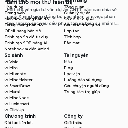
Sản phẩm
Tính năng
làm cho mọi thứ hiển thị
Ứng dụng
Tổng quan
Một chuyên gia tư vấn dự án CNTT cấp cao chia sẻ
Trang web
Quản lý dự án
cách Xmind giúp đồng bộ các nhóm làm việc phân
Markdown sang bản đồ
Sơ đồ tư duy AI
tán, làm rõ các yêu cầu phức tạp và biến sự nhầm lẫn
Tài liệu sang bản đồ
Cấu trúc trực quan
thành sự hiểu biết chung trong các dự án quan
OPML sang bản đồ
Hợp tác
trọng.
Trình tạo Sơ đồ tư duy
Tích hợp
Trình tạo SOP bằng AI
Bảo mật
Notebooklm đến Xmind
So sánh
Tài nguyên
vs Visio
Mẫu
vs Miro
Blog
vs Milanote
Học viện
vs MindMeister
Hướng dẫn sử dụng
vs SmartDraw
Câu chuyện người dùng
vs Mural
Trung tâm trợ giúp
vs MindNode
vs Lucidchart
vs ClickUp
Chương trình
Công ty
Đối tác liên kết
Giới thiệu