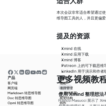
适合人群
本次会议非常适合希望通过使
维导图工具的人，并且更偏爱 
提及的资源
Xmind 在线
Xmind 应用下载
Xmind 博客
Patreon 上的可下载思
LinkedIn 用于演示和作
更多视频教
产品
功能
客户端
概述
1:00:11
网页端
项目管理
Markdown 转思维导图
AI 思维导图
使用 Xmind 整理想
Doc 转思维导图
视觉结构
Franco Masucci 展示
Opml 转思维导图
协作