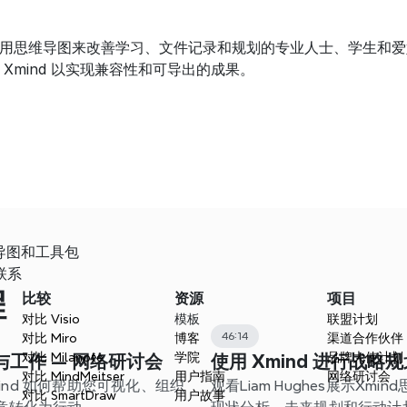
用思维导图来改善学习、文件记录和规划的专业人士、学生和爱
Xmind 以实现兼容性和可导出的成果。
维导图和工具包
者联系
程
比较
资源
项目
对比 Visio
模板
联盟计划
46:14
对比 Miro
博客
渠道合作伙伴
对比 Milanote
学院
品牌大使计划
法与工作 — 网络研讨会
使用 Xmind 进行战略规划 
对比 MindMeitser
用户指南
网络研讨会
了 Xmind 如何帮助您可视化、组织
观看Liam Hughes展示Xm
对比 SmartDraw
用户故事