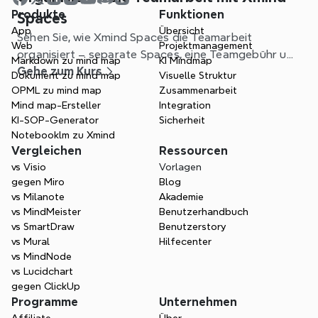
Produkte
Funktionen
Spaces
App
Übersicht
Sehen Sie, wie Xmind Spaces die Teamarbeit
Web
Projektmanagement
organisiert – separate Spaces, eine Teamgebühr und
Markdown zu mind map
KI Mindmap
klareres Projektmanagement.
Gehe zum Kurs
Dokument zu mind map
Visuelle Struktur
OPML zu mind map
Zusammenarbeit
Mind map-Ersteller
Integration
KI-SOP-Generator
Sicherheit
Notebooklm zu Xmind
Vergleichen
Ressourcen
vs Visio
Vorlagen
gegen Miro
Blog
vs Milanote
Akademie
vs MindMeister
Benutzerhandbuch
vs SmartDraw
Benutzerstory
vs Mural
Hilfecenter
vs MindNode
vs Lucidchart
gegen ClickUp
Programme
Unternehmen