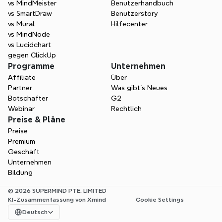
vs MindMeister
Benutzerhandbuch
vs SmartDraw
Benutzerstory
vs Mural
Hilfecenter
vs MindNode
vs Lucidchart
gegen ClickUp
Programme
Unternehmen
Affiliate
Über
Partner
Was gibt's Neues
Botschafter
G2
Webinar
Rechtlich
Preise & Pläne
Preise
Premium
Geschäft
Unternehmen
Bildung
© 2026 SUPERMIND PTE. LIMITED
KI-Zusammenfassung von Xmind
Cookie Settings
Select Language
Deutsch