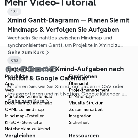
Mehr Video-Tutorial
1:34
Xmind Gantt-Diagramm — Planen Sie mit
Mindmaps & Verfolgen Sie Aufgaben
Wechseln Sie nahtlos zwischen Mindmap und
synchronisiertem Gantt, um Projekte in Xmind zu
planen, Abhängigkeiten festzulegen und
Gehe zum Kurs
nachzuverfolgen.
0:53
Exportieren Sie Xmind-Aufgaben nach
Produkte
Funktionen
Notion & Google Calendar
App
Übersicht
Erfahren Sie, wie Sie Xmind-Aufgaben in CSV oder
Web
Projektmanagement
.ics exportieren und mit Notion, Google Kalender und
Markdown zu mind map
KI Mindmap
anderen Apps verknüpfen können, um Ihren
Gehe zum Kurs
Dokument zu mind map
Visuelle Struktur
Arbeitsablauf zu optimieren.
OPML zu mind map
Zusammenarbeit
Mind map-Ersteller
Integration
KI-SOP-Generator
Sicherheit
Notebooklm zu Xmind
Vergleichen
Ressourcen