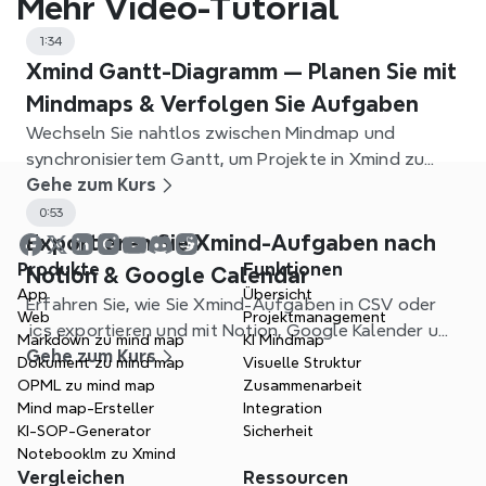
Mehr Video-Tutorial
1:34
Xmind Gantt-Diagramm — Planen Sie mit
Mindmaps & Verfolgen Sie Aufgaben
Wechseln Sie nahtlos zwischen Mindmap und
synchronisiertem Gantt, um Projekte in Xmind zu
planen, Abhängigkeiten festzulegen und
Gehe zum Kurs
nachzuverfolgen.
0:53
Exportieren Sie Xmind-Aufgaben nach
Produkte
Funktionen
Notion & Google Calendar
App
Übersicht
Erfahren Sie, wie Sie Xmind-Aufgaben in CSV oder
Web
Projektmanagement
.ics exportieren und mit Notion, Google Kalender und
Markdown zu mind map
KI Mindmap
anderen Apps verknüpfen können, um Ihren
Gehe zum Kurs
Dokument zu mind map
Visuelle Struktur
Arbeitsablauf zu optimieren.
OPML zu mind map
Zusammenarbeit
Mind map-Ersteller
Integration
KI-SOP-Generator
Sicherheit
Notebooklm zu Xmind
Vergleichen
Ressourcen